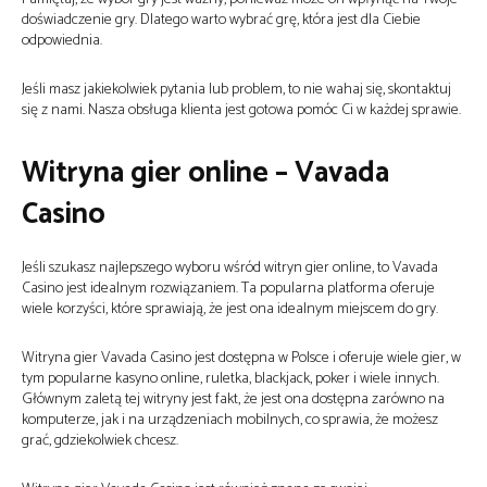
doświadczenie gry. Dlatego warto wybrać grę, która jest dla Ciebie
odpowiednia.
Jeśli masz jakiekolwiek pytania lub problem, to nie wahaj się, skontaktuj
się z nami. Nasza obsługa klienta jest gotowa pomóc Ci w każdej sprawie.
Witryna gier online – Vavada
Casino
Jeśli szukasz najlepszego wyboru wśród witryn gier online, to Vavada
Casino jest idealnym rozwiązaniem. Ta popularna platforma oferuje
wiele korzyści, które sprawiają, że jest ona idealnym miejscem do gry.
Witryna gier Vavada Casino jest dostępna w Polsce i oferuje wiele gier, w
tym popularne kasyno online, ruletka, blackjack, poker i wiele innych.
Głównym zaletą tej witryny jest fakt, że jest ona dostępna zarówno na
komputerze, jak i na urządzeniach mobilnych, co sprawia, że możesz
grać, gdziekolwiek chcesz.