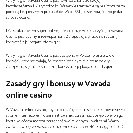
Witryna gier Vavada Casino jest również znana ze swojej
bezpieczeństwa i wiarygodności. Wszystkie transakcje są realizowane za
pomocą bezpiecznych protokołów 128-bit SSL, co sprawia, że Twoje dane
są bezpieczne.
Jeśli szukasz witryny gier online, która oferuje wiele korzyści, to Vavada
Casino jest idealnym rozwiązaniem. Zarejestruj się już dziś i zacznij
korzystać z jej bogatej oferty gier!
Witryna gier Vavada Casino jest dostępna w Polsce i oferuje wiele
korzyści, które sprawiają, że jest ona idealnym miejscem do gry.
Zarejestruj się już dziś i zacznij korzystać z jej bogatej oferty gier!
Zasady gry i bonusy w Vavada
online casino
W Vavada online casino, aby rozpocząć grę, musisz zarejestrować się na
stronie internetowej. Po zarejestrowaniu, otrzymasz dostęp do swojego
konta, w którym możesz zarządzać swoimi danymi i walutami. Warto
zwrócić uwagę, że Vavada oferuje wiele bonusów, które mogą pomóc Ci
w rozpoczęciu swojej gry.