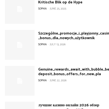
Kritische Blik op de Hype
SOPHIA
-
JUNE 25, 2025
Szczególne_promocje_i_playjonny_casi
_bonus_dla_nowych_użytkownik
SOPHIA
-
JULY 13, 2026
Genuine_rewards_await_with_bubble_be
deposit_bonus_offers_for_new_pla
SOPHIA
-
JUNE 22, 2026
лучшие казино онлайн 2026 обзор