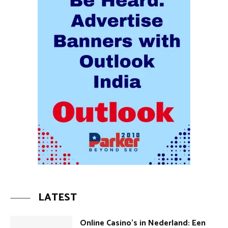
LATEST
Online Casino’s in Nederland: Een