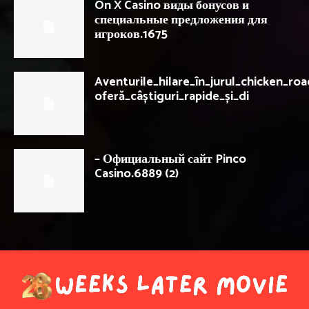
On X Casino виды бонусов и
специальные предложения для
игроков.1675
Aventurile_hilare_în_jurul_chicken_ro
oferă_câștiguri_rapide_și_di
– Официальный сайт Pinco
Casino.6889 (2)