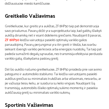
didžiausiuose miesto kamščiuose.
Greitkelio Važiavimas
Greitkeliuose, kur greitis yra aukštas, ZF 8HP50 taip pat demonstruoja
savo privalumus. Pavarų dėžė yra suprojektuota taip, kad galėtų išlaikyti
aukštą dinamiką net ir esant dideliems greičiams. Naudojant 8 pavaras,
ZF 8HP50
leidžia vairuotojui pasiekti optimalų variklio galios
panaudojimą. Pavarų perjungimai yra itin greiti ir tikslūs, kas svarbu
siekiant išvengti variklio perkrovos arba energijos nuostolių. Tai taip pat
padeda sumažinti degalų sąnaudas, nes transmisija efektyviai perduoda
variklio galią, išlaikydama pastovų greitį.
Dėl šio aukšto našumo greitkeliuose, ZF 8HP50 prisideda prie vairavimo
patogumo ir automobilio stabilumo. Tai leidžia vairuotojams pasiekti
aukštus greičius su minimaliais trukdžiais arba vėlavimais, nesvarbu, ar
jie važiuoja tiesiu keliu, ar susiduria su kelio vingiais. Naudojant šią
transmisiją, automobilis išlaiko optimalų sukimo momentą ir pasiekia
aukščiausią greitį su minimaliais variklio sukimų.
Sportinis Važiavimas