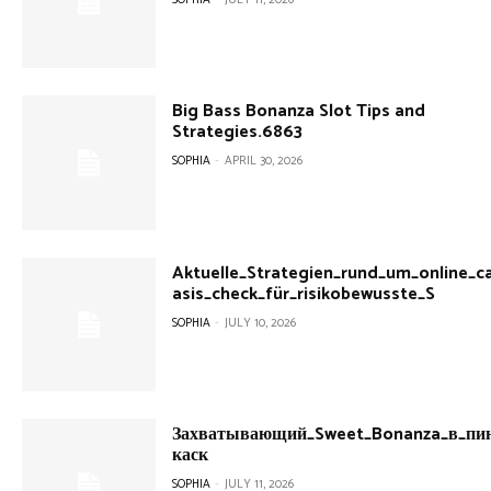
SOPHIA
-
JULY 11, 2026
Big Bass Bonanza Slot Tips and
Strategies.6863
SOPHIA
-
APRIL 30, 2026
Aktuelle_Strategien_rund_um_online_c
asis_check_für_risikobewusste_S
SOPHIA
-
JULY 10, 2026
Захватывающий_Sweet_Bonanza_в_пин
каск
SOPHIA
-
JULY 11, 2026