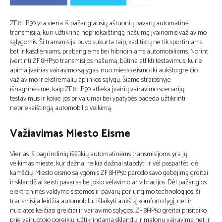
ZF 8HP50 yra viena iš pažangiausių aštuonių pavarų automatinė
transmisija, kuri užtikrina nepriekaištingą našumą įvairiomis važiavimo
sąlygomis. Ši transmisija buvo sukurta taip, kad tiktų ne tik sportiniams,
bet ir kasdieniams, prabangiems bei hibridiniams automobiliams. Norint
įvertinti ZF 8HP50 transmisijos našumą, būtina atlikti testavimus, kurie
apima įvairias vairavimo sąlygas: nuo miesto eismo iki aukšto greičio
važiavimo ir ekstremalių aplinkos sąlygų. Šiame straipsnyje
išnagrinėsime, kaip ZF 8HP50 atlieka įvairių vairavimo scenarijų
testavimus ir kokie jos privalumai bei ypatybės padeda užtikrinti
nepriekaištingą automobilio veikimą.
Važiavimas Miesto Eisme
Vienas iš pagrindinių iššūkių automatinėms transmisijoms yra jų
veikimas mieste, kur dažnai reikia dažnai stabdyti ir vėl paspartėti dėl
kamščių. Miesto eismo sąlygomis ZF 8HP50 parodo savo gebėjimą greitai
ir sklandžiai keisti pavaras be jokio vėlavimo ar vibracijos. Dėl pažangios
elektroninės valdymo sistemos ir pavarų perjungimo technologijos, ši
transmisija leidžia automobilui išlaikyti aukštą komforto lygį, net ir
nuolatos keičiasi greičiai ir vairavimo sąlygos. ZF 8HP50 greitai prisitaiko
prie vairuotojo poreikių, užtikrindama sklandų ir malonų vairavimą net ir