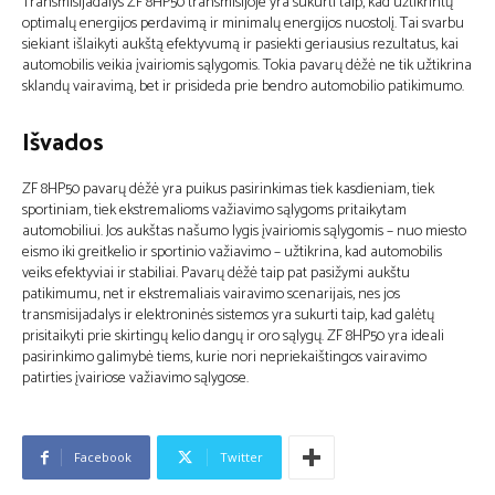
Transmisijadalys ZF 8HP50 transmisijoje yra sukurti taip, kad užtikrintų
optimalų energijos perdavimą ir minimalų energijos nuostolį. Tai svarbu
siekiant išlaikyti aukštą efektyvumą ir pasiekti geriausius rezultatus, kai
automobilis veikia įvairiomis sąlygomis. Tokia pavarų dėžė ne tik užtikrina
sklandų vairavimą, bet ir prisideda prie bendro automobilio patikimumo.
Išvados
ZF 8HP50 pavarų dėžė yra puikus pasirinkimas tiek kasdieniam, tiek
sportiniam, tiek ekstremalioms važiavimo sąlygoms pritaikytam
automobiliui. Jos aukštas našumo lygis įvairiomis sąlygomis – nuo miesto
eismo iki greitkelio ir sportinio važiavimo – užtikrina, kad automobilis
veiks efektyviai ir stabiliai. Pavarų dėžė taip pat pasižymi aukštu
patikimumu, net ir ekstremaliais vairavimo scenarijais, nes jos
transmisijadalys ir elektroninės sistemos yra sukurti taip, kad galėtų
prisitaikyti prie skirtingų kelio dangų ir oro sąlygų. ZF 8HP50 yra ideali
pasirinkimo galimybė tiems, kurie nori nepriekaištingos vairavimo
patirties įvairiose važiavimo sąlygose.
Facebook
Twitter