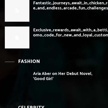
Fantastic_journeys_await_in_chicken
e_and_endless_arcade_fun_challenges
Exclusive_rewards_await_with_a_betti
omo_code_for_new_and_loyal_custo
FASHION
Aria Aber on Her Debut Novel,
‘Good Girl’
CELEBRITY