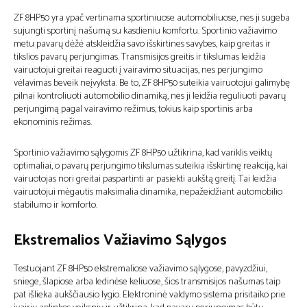
ZF 8HP50 yra ypač vertinama sportiniuose automobiliuose, nes ji sugeba
sujungti sportinį našumą su kasdieniu komfortu. Sportinio važiavimo
metu pavarų dėžė atskleidžia savo išskirtines savybes, kaip greitas ir
tikslios pavarų perjungimas. Transmisijos greitis ir tikslumas leidžia
vairuotojui greitai reaguoti į vairavimo situacijas, nes perjungimo
vėlavimas beveik neįvyksta. Be to, ZF 8HP50 suteikia vairuotojui galimybę
pilnai kontroliuoti automobilio dinamiką, nes ji leidžia reguliuoti pavarų
perjungimą pagal vairavimo režimus, tokius kaip sportinis arba
ekonominis režimas.
Sportinio važiavimo sąlygomis ZF 8HP50 užtikrina, kad variklis veiktų
optimaliai, o pavarų perjungimo tikslumas suteikia išskirtinę reakciją, kai
vairuotojas nori greitai paspartinti ar pasiekti aukštą greitį. Tai leidžia
vairuotojui mėgautis maksimalia dinamika, nepažeidžiant automobilio
stabilumo ir komforto.
Ekstremalios Važiavimo Sąlygos
Testuojant ZF 8HP50 ekstremaliose važiavimo sąlygose, pavyzdžiui,
sniege, šlapiose arba ledinėse keliuose, šios transmisijos našumas taip
pat išlieka aukščiausio lygio. Elektroninė valdymo sistema prisitaiko prie