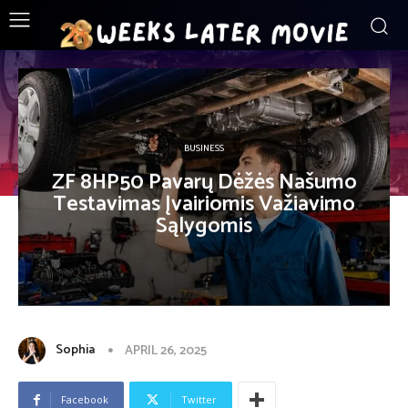
BUSINESS
ZF 8HP50 Pavarų Dėžės Našumo
Testavimas Įvairiomis Važiavimo
Sąlygomis
Sophia
APRIL 26, 2025
Facebook
Twitter