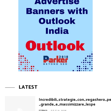
LATEST
Incredibili_strategie_con_vegashero_pe
_grande_e_massimizzare_lespe