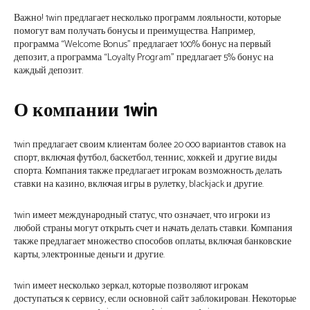
Важно! 1win предлагает несколько программ лояльности, которые
помогут вам получать бонусы и преимущества. Например,
программа “Welcome Bonus” предлагает 100% бонус на первый
депозит, а программа “Loyalty Program” предлагает 5% бонус на
каждый депозит.
О компании 1win
1win предлагает своим клиентам более 20 000 вариантов ставок на
спорт, включая футбол, баскетбол, теннис, хоккей и другие виды
спорта. Компания также предлагает игрокам возможность делать
ставки на казино, включая игры в рулетку, blackjack и другие.
1win имеет международный статус, что означает, что игроки из
любой страны могут открыть счет и начать делать ставки. Компания
также предлагает множество способов оплаты, включая банковские
карты, электронные деньги и другие.
1win имеет несколько зеркал, которые позволяют игрокам
доступаться к сервису, если основной сайт заблокирован. Некоторые