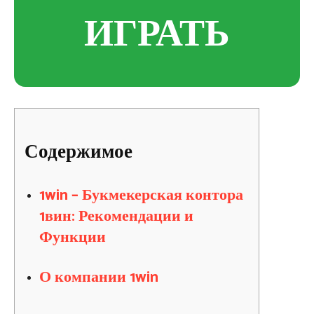
ИГРАТЬ
Содержимое
1win – Букмекерская контора
1вин: Рекомендации и
Функции
О компании 1win