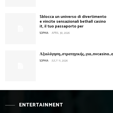
Sblocca un universo di divertimento
e vincite sensazionali bethall casino
it, il tuo passaporto per
SOPHIA
-
APRIL 30, 2026
Αξιολόγηση_στρατηγικής_για_nvcasino_o
SOPHIA
-
JULY 11, 2026
ENTERTAINMENT