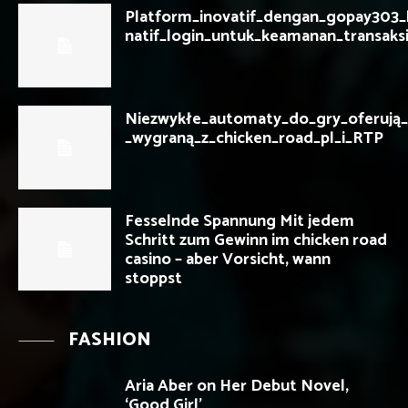
Platform_inovatif_dengan_gopay303_l
natif_login_untuk_keamanan_transaks
Niezwykłe_automaty_do_gry_oferują_
_wygraną_z_chicken_road_pl_i_RTP
Fesselnde Spannung Mit jedem
Schritt zum Gewinn im chicken road
casino – aber Vorsicht, wann
stoppst
FASHION
Aria Aber on Her Debut Novel,
‘Good Girl’