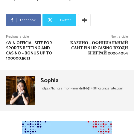
Facebook
Twitter
Previous article
Next article
1WIN OFFICIAL SITE FOR
КАЗИНО – ОФИЦИАЛЬНЫЙ
SPORTS BETTING AND
САЙТ PIN UP CASINO ВХОДИ
CASINO – BONUS UP TO
И ИГРАЙ 2026.4284
100000.5621
Sophia
https://lightsalmon-mandrill-651448.hostingersite.com