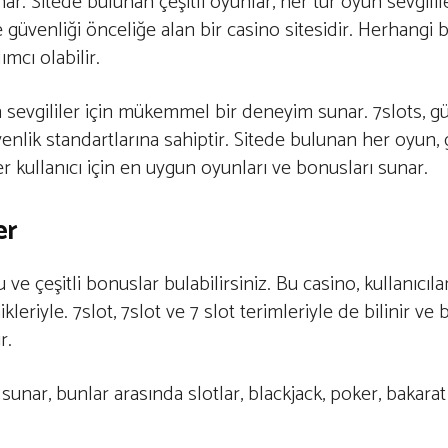
ar. Sitede bulunan çeşitli oyunlar, her tür oyun sevgilile
 güvenliği önceliğe alan bir casino sitesidir. Herhangi
mcı olabilir.
n sevgililer için mükemmel bir deneyim sunar. 7slots, gü
lik standartlarına sahiptir. Sitede bulunan her oyun, g
her kullanıcı için en uygun oyunları ve bonusları sunar.
er
ve çeşitli bonuslar bulabilirsiniz. Bu casino, kullanıcılar
leriyle. 7slot, 7slot ve 7 slot terimleriyle de bilinir ve 
r.
i sunar, bunlar arasında slotlar, blackjack, poker, bakara