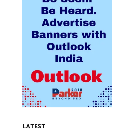
LATEST