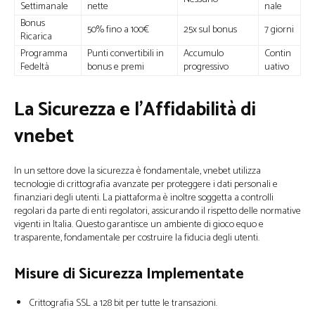
Settimanale
nette
nale
Bonus
50% fino a 100€
25x sul bonus
7 giorni
Ricarica
Programma
Punti convertibili in
Accumulo
Contin
Fedeltà
bonus e premi
progressivo
uativo
La Sicurezza e l’Affidabilità di
vnebet
In un settore dove la sicurezza è fondamentale, vnebet utilizza
tecnologie di crittografia avanzate per proteggere i dati personali e
finanziari degli utenti. La piattaforma è inoltre soggetta a controlli
regolari da parte di enti regolatori, assicurando il rispetto delle normative
vigenti in Italia. Questo garantisce un ambiente di gioco equo e
trasparente, fondamentale per costruire la fiducia degli utenti.
Misure di Sicurezza Implementate
Crittografia SSL a 128 bit per tutte le transazioni.