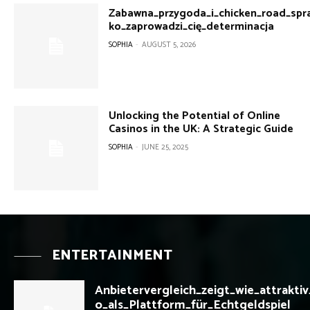
Zabawna_przygoda_i_chicken_road_spr
ko_zaprowadzi_cię_determinacja
SOPHIA
-
AUGUST 5, 2026
Unlocking the Potential of Online
Casinos in the UK: A Strategic Guide
SOPHIA
-
JUNE 25, 2025
ENTERTAINMENT
Anbietervergleich_zeigt_wie_attraktiv
o_als_Plattform_für_Echtgeldspiel