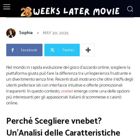
ENTERTAINMENT
Analisi Approfondita di vnebet: La
Nuova Frontiera del Gioco Online
Sophia
MAY 30, 2025
Facebook
Twitter
Nel mondo in rapida evoluzione del gioco d’azzardo online, scegliere la
piattaforma giusta può fare la differenza tra un’esperienza frustrante e
un divertimento senza fine. Recenti studi mostrano che oltre il 60% degli
utenti preferisce siti con interfacce intuitive e offerte promozionali
trasparenti. In questo contesto,
vnebet
emerge come una delle opzioni
più interessanti per gli appassionati italiani di scommesse e casinò
online.
Perché Scegliere vnebet?
Un’Analisi delle Caratteristiche