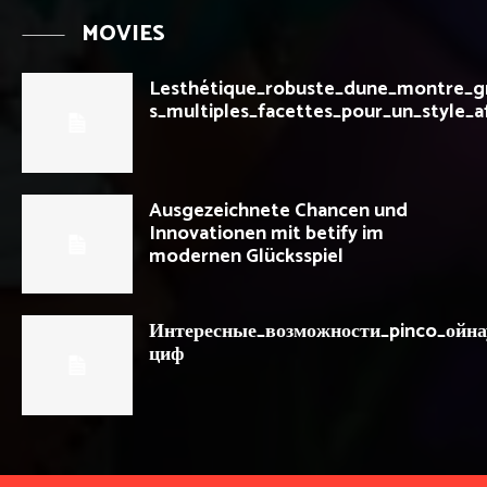
MOVIES
Lesthétique_robuste_dune_montre_g
s_multiples_facettes_pour_un_style_a
Ausgezeichnete Chancen und
Innovationen mit betify im
modernen Glücksspiel
Интересные_возможности_pinco_ойна
циф