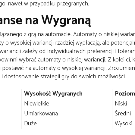
ć go, nawet w przypadku przegranych.
anse na Wygraną
iązanego z grą na automacie. Automaty o niskiej warian
y o wysokiej wariancji rzadziej wypłacają, ale potencja
iancji zależy od indywidualnych preferencji i toleranc
powinni wybrać automaty o niskiej wariancji. Z kolei ci, 
postawić na automaty o wysokiej wariancji. Zrozumieni
 dostosowanie strategii gry do swoich możliwości.
Wysokość Wygranych
Poziom
Niewielkie
Niski
Umiarkowana
Średni
Duże
Wysoki