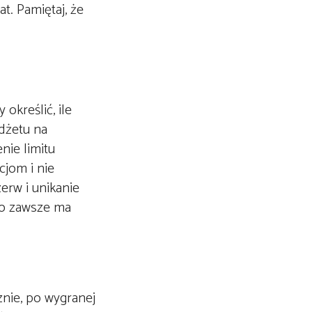
t. Pamiętaj, że
określić, ile
udżetu na
nie limitu
cjom i nie
erw i unikanie
no zawsze ma
nie, po wygranej