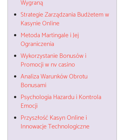
Wygraną
Strategie Zarządzania Budżetem w
Kasynie Online
Metoda Martingale i Jej
Ograniczenia
Wykorzystanie Bonusów i
Promocji w nv casino
Analiza Warunków Obrotu
Bonusami
Psychologia Hazardu i Kontrola
Emocji
Przyszłość Kasyn Online i
Innowacje Technologiczne