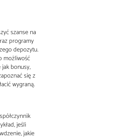
szyć szanse na
oraz programy
szego depozytu.
to możliwość
 jak bonusy,
apoznać się z
łacić wygraną.
współczynnik
kład, jeśli
wdzenie, jakie