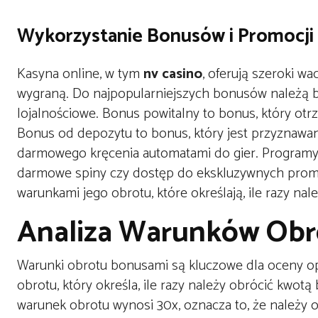
Wykorzystanie Bonusów i Promocji 
Kasyna online, w tym
nv casino
, oferują szeroki w
wygraną. Do najpopularniejszych bonusów należą 
lojalnościowe. Bonus powitalny to bonus, który ot
Bonus od depozytu to bonus, który jest przyznawa
darmowego kręcenia automatami do gier. Programy lo
darmowe spiny czy dostęp do ekskluzywnych promoc
warunkami jego obrotu, które określają, ile razy 
Analiza Warunków Ob
Warunki obrotu bonusami są kluczowe dla oceny op
obrotu, który określa, ile razy należy obrócić kwot
warunek obrotu wynosi 30x, oznacza to, że należy o