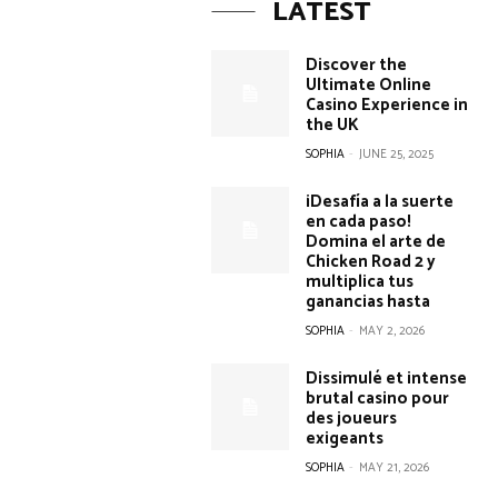
LATEST
Discover the
Ultimate Online
Casino Experience in
the UK
SOPHIA
-
JUNE 25, 2025
¡Desafía a la suerte
en cada paso!
Domina el arte de
Chicken Road 2 y
multiplica tus
ganancias hasta
SOPHIA
-
MAY 2, 2026
Dissimulé et intense
brutal casino pour
des joueurs
exigeants
SOPHIA
-
MAY 21, 2026