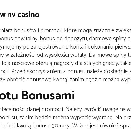
w nv casino
achlarz bonusów i promocji, które mogą znacznie zwięk
bonus powitalny, bonus od depozytu, darmowe spiny 
rzymujemy po zarejestrowaniu konta i dokonaniu pierw
ny w zależności od wysokości wpłaty. Darmowe spiny 
jalnościowe oferują nagrody dla stałych graczy, takie
ji. Przed skorzystaniem z bonusu należy dokładnie z
należy obrócić bonusową kwotą, zanim będzie można wyp
rotu Bonusami
łacalności danej promocji. Należy zwrócić uwagę na 
ą bonusu, zanim będzie można wypłacić wygraną. Na przy
brócić kwotą bonusu 30 razy. Ważne jest również spra