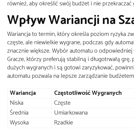
również, aby określić swój budżet i nie przekracza
Wpływ Wariancji na Sz
Wariancja to termin, który określa poziom ryzyka zw
częste, ale niewielkie wygrane, podczas gdy automat
znacznie większe. Wybór automatu o odpowiedniej war
Gracze, którzy preferują stabilną i długotrwałą grę, 
dużych wygranych i są gotowi zaryzykować, powinni 
automatu pozwala na lepsze zarządzanie budżetem i
Wariancja
Częstotliwość Wygranych
Niska
Częste
Średnia
Umiarkowana
Wysoka
Rzadkie