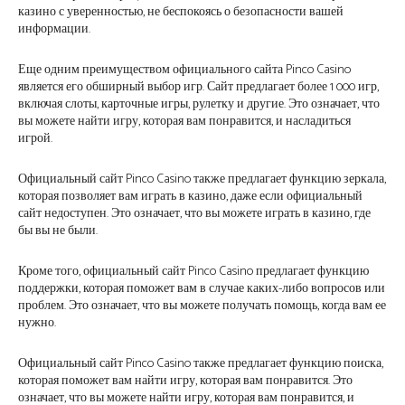
казино с уверенностью, не беспокоясь о безопасности вашей
информации.
Еще одним преимуществом официального сайта Pinco Casino
является его обширный выбор игр. Сайт предлагает более 1 000 игр,
включая слоты, карточные игры, рулетку и другие. Это означает, что
вы можете найти игру, которая вам понравится, и насладиться
игрой.
Официальный сайт Pinco Casino также предлагает функцию зеркала,
которая позволяет вам играть в казино, даже если официальный
сайт недоступен. Это означает, что вы можете играть в казино, где
бы вы не были.
Кроме того, официальный сайт Pinco Casino предлагает функцию
поддержки, которая поможет вам в случае каких-либо вопросов или
проблем. Это означает, что вы можете получать помощь, когда вам ее
нужно.
Официальный сайт Pinco Casino также предлагает функцию поиска,
которая поможет вам найти игру, которая вам понравится. Это
означает, что вы можете найти игру, которая вам понравится, и