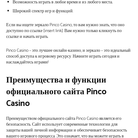
Возможность играть в любое время и из любого места;
Широкий спектр игр и функций.
Если вы ищете зеркало Pinco Casino, то вам нужно знать, что оно
доступно по ссылке [insert link]. Вам нужно только кликнуть по
ссылке и начать играть.
Pinco Casino – это лучшее онлайн-казино, и зеркало – это идеальный
способ доступа к игровому ресурсу. Начните играть сегодня и
наслаждайтесь играми!
Преимущества и функции
официального сайта Pinco
Casino
Преимуществом официального сайта Pinco Casino является его
безопасность. Сайт использует современные технологии для
защиты вашей личной информации и обеспечивает безопасность
вашего игрового процесса. Это означает, что вы можете играть в