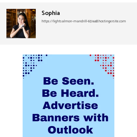
Sophia
https://lightsalmon-mandrill-651448.hostingersite.com