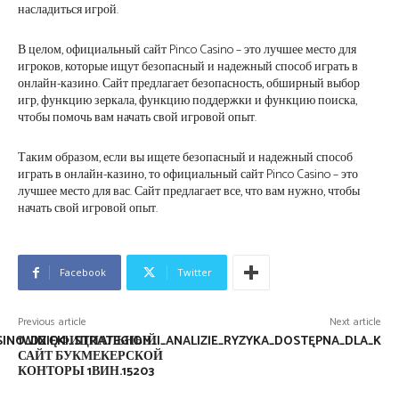
насладиться игрой.
В целом, официальный сайт Pinco Casino – это лучшее место для
игроков, которые ищут безопасный и надежный способ играть в
онлайн-казино. Сайт предлагает безопасность, обширный выбор
игр, функцию зеркала, функцию поддержки и функцию поиска,
чтобы помочь вам начать свой игровой опыт.
Таким образом, если вы ищете безопасный и надежный способ
играть в онлайн-казино, то официальный сайт Pinco Casino – это
лучшее место для вас. Сайт предлагает все, что вам нужно, чтобы
начать свой игровой опыт.
Facebook
Twitter
Previous article
Next article
INO_DZIĘKI_STRATEGIOM_I_ANALIZIE_RYZYKA_DOSTĘPNA_DLA_K
1WIN ОФИЦИАЛЬНЫЙ
САЙТ БУКМЕКЕРСКОЙ
КОНТОРЫ 1ВИН.15203