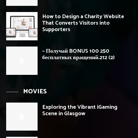
How to Design a Charity Website
That Converts Visitors into
Supporters
– Получай BONUS 100 250
бесплатных вращений.212 (2)
MOVIES
Exploring the Vibrant iGaming
Scene in Glasgow