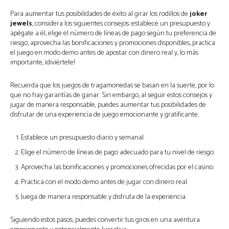
Para aumentar tus posibilidades de éxito al girar los rodillos de
joker
jewels
, considera los siguientes consejos: establece un presupuesto y
apégate a él, elige el número de líneas de pago según tu preferencia de
riesgo, aprovecha las bonificaciones y promociones disponibles, practica
el juego en modo demo antes de apostar con dinero real y, lo más
importante, ¡diviértete!
Recuerda que los juegos de tragamonedas se basan en la suerte, por lo
que no hay garantías de ganar. Sin embargo, al seguir estos consejos y
jugar de manera responsable, puedes aumentar tus posibilidades de
disfrutar de una experiencia de juego emocionante y gratificante.
Establece un presupuesto diario y semanal.
Elige el número de líneas de pago adecuado para tu nivel de riesgo.
Aprovecha las bonificaciones y promociones ofrecidas por el casino.
Practica con el modo demo antes de jugar con dinero real.
Juega de manera responsable y disfruta de la experiencia.
Siguiendo estos pasos, puedes convertir tus giros en una aventura