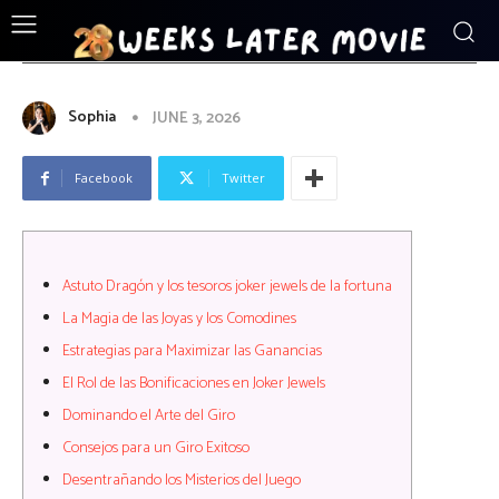
ENTERTAINMENT
Astuto Dragón y los tesoros joker
jewels de la fortuna
Sophia
JUNE 3, 2026
Facebook
Twitter
Astuto Dragón y los tesoros joker jewels de la fortuna
La Magia de las Joyas y los Comodines
Estrategias para Maximizar las Ganancias
El Rol de las Bonificaciones en Joker Jewels
Dominando el Arte del Giro
Consejos para un Giro Exitoso
Desentrañando los Misterios del Juego