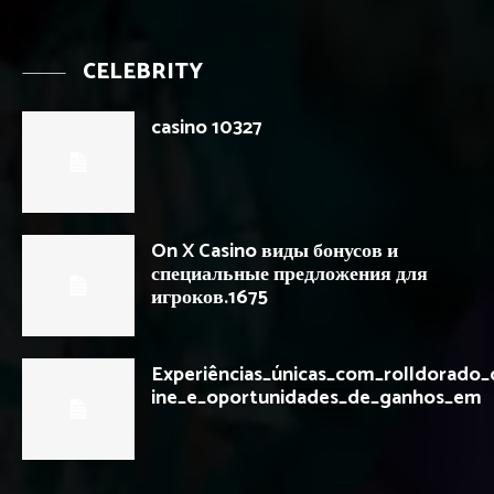
CELEBRITY
casino 10327
On X Casino виды бонусов и
специальные предложения для
игроков.1675
Experiências_únicas_com_rolldorado_
ine_e_oportunidades_de_ganhos_em