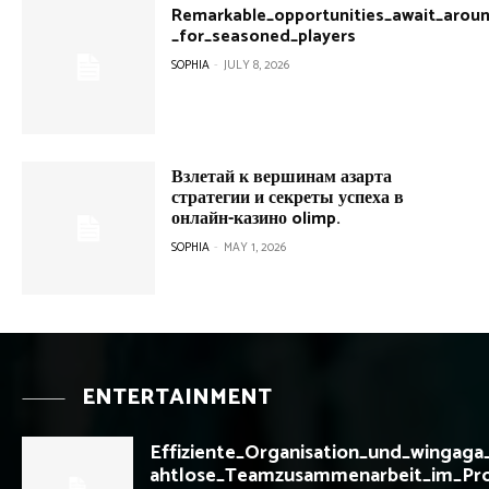
Remarkable_opportunities_await_arou
_for_seasoned_players
SOPHIA
-
JULY 8, 2026
Взлетай к вершинам азарта
стратегии и секреты успеха в
онлайн-казино olimp.
SOPHIA
-
MAY 1, 2026
ENTERTAINMENT
Effiziente_Organisation_und_wingaga
ahtlose_Teamzusammenarbeit_im_Pro