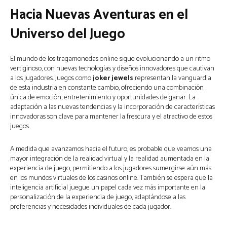
Hacia Nuevas Aventuras en el
Universo del Juego
El mundo de los tragamonedas online sigue evolucionando a un ritmo
vertiginoso, con nuevas tecnologías y diseños innovadores que cautivan
a los jugadores. Juegos como
joker jewels
representan la vanguardia
de esta industria en constante cambio, ofreciendo una combinación
única de emoción, entretenimiento y oportunidades de ganar. La
adaptación a las nuevas tendencias y la incorporación de características
innovadoras son clave para mantener la frescura y el atractivo de estos
juegos.
A medida que avanzamos hacia el futuro, es probable que veamos una
mayor integración de la realidad virtual y la realidad aumentada en la
experiencia de juego, permitiendo a los jugadores sumergirse aún más
en los mundos virtuales de los casinos online. También se espera que la
inteligencia artificial juegue un papel cada vez más importante en la
personalización de la experiencia de juego, adaptándose a las
preferencias y necesidades individuales de cada jugador.