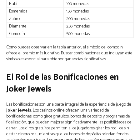
Rubí
100 monedas
Esmeralda
150 monedas
Zafiro
200 monedas
Diamante
250 monedas
Comodín
500 monedas
Como puedes observar en la tabla anterior, el símbolo del comodín
ofrece el premio más lucrativo. Buscar combinaciones que incluyan este
símbolo es esencial para obtener ganancias significativas.
El Rol de las Bonificaciones en
Joker Jewels
Las bonificaciones son una parte integral de la experiencia de juego de
joker jewels
. Los casinos online ofrecen una variedad de
bonificaciones, como giros gratuitos, bonos de depósito y programas de
fidelización, que pueden mejorar significativamente las posibilidades de
ganar. Los giros gratuitos permiten a los jugadores girar los rodillos sin
gastar dinero real, mientras que los bonos de depósito brindan fondos