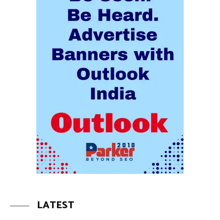
LATEST