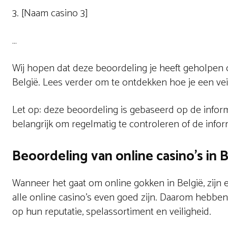
3. [Naam casino 3]
…
Wij hopen dat deze beoordeling je heeft geholpen 
België. Lees verder om te ontdekken hoe je een veil
Let op: deze beoordeling is gebaseerd op de inform
belangrijk om regelmatig te controleren of de infor
Beoordeling van online casino’s in 
Wanneer het gaat om online gokken in België, zijn e
alle online casino’s even goed zijn. Daarom hebben 
op hun reputatie, spelassortiment en veiligheid.