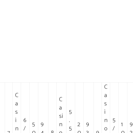
C
C
a
C
a
s
a
s
5
i
si
i
6
.
n
5
9
5
9
n
2
9
1
9
n
/
5
o
/
5
7
0
4
8
o
0
3
9
0
2