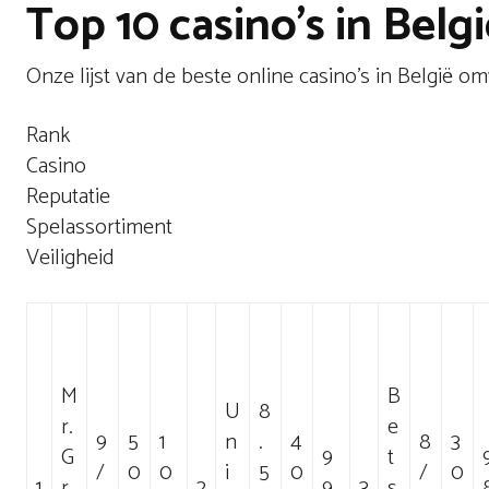
Top 10 casino’s in Belg
Onze lijst van de beste online casino’s in België o
Rank
Casino
Reputatie
Spelassortiment
Veiligheid
M
B
U
8
r.
e
9
5
1
n
.
4
8
3
G
9
t
/
0
0
i
5
0
/
0
1
r
2
9
3
s