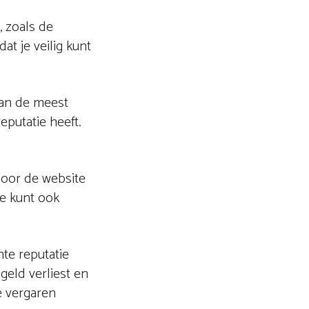
, zoals de
at je veilig kunt
 van de meest
eputatie heeft.
 door de website
Je kunt ook
hte reputatie
eld verliest en
e vergaren