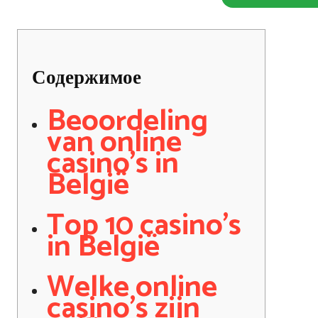
Содержимое
Beoordeling
van online
casino’s in
België
Top 10 casino’s
in België
Welke online
casino’s zijn