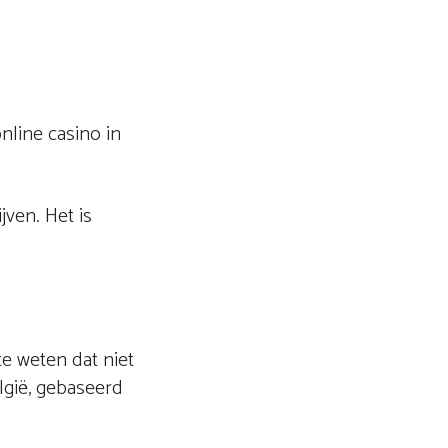
nline casino in
ven. Het is
te weten dat niet
lgië, gebaseerd