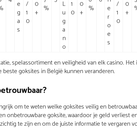
e
/
0
L
1
0
/
0
%
%
%
e
g
1
+
u
0
+
1
+
r
a
0
g
0
o
s
a
e
n
s
o
tie, spelassortiment en veiligheid van elk casino. Het 
 de beste goksites in België kunnen veranderen.
 betrouwbaar?
grijk om te weten welke goksites veilig en betrouwbaar
n onbetrouwbare goksite, waardoor je geld verliest e
chtig te zijn en om de juiste informatie te vergaren v