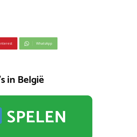
interest
WhatsApp
s in België
SPELEN