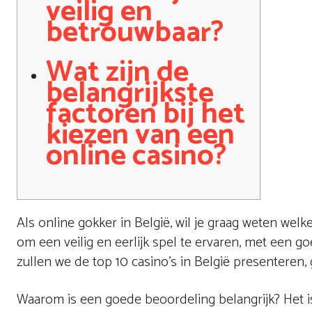
veilig en
betrouwbaar?
Wat zijn de
belangrijkste
factoren bij het
kiezen van een
online casino?
Als online gokker in België, wil je graag weten welke
om een veilig en eerlijk spel te ervaren, met een 
zullen we de top 10 casino’s in België presenteren,
Waarom is een goede beoordeling belangrijk? Het is