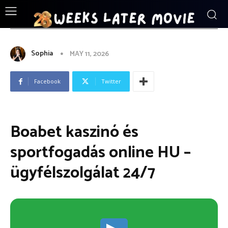
ENTERTAINMENT
Boabet kaszin s sportfogads online
HU gyflszolglat 247.667
Sophia
MAY 11, 2026
Facebook
Twitter
Boabet kaszinó és
sportfogadás online HU –
ügyfélszolgálat 24/7