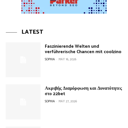
LATEST
Faszinierende Welten und
verführerische Chancen mit coolzino
SOPHIA
-
MAY 16, 2026
Ακριβής Διαμόρφωση και Δυνατότητες
στο 22bet
SOPHIA
-
MAY 27, 2026