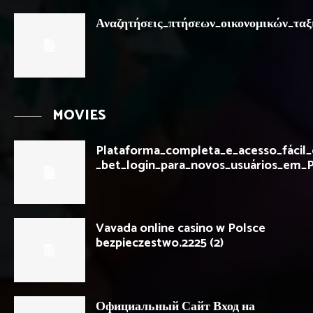
Αναζητήσεις_πτήσεων_οικονομικών_ταξ
MOVIES
Plataforma_completa_e_acesso_fácil
_bet_login_para_novos_usuários_em_
Vavada online casino w Polsce
bezpieczestwo.2225 (2)
Официальный Сайт Вход на