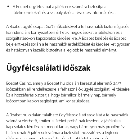
A Boabet ügyfélcsapat a játékosok számára biztosítja a
játékmenetekről és a szabályokról a részletes információkat.
A Boabet ügyfélcsapat 24/7 működésével a felhasználók biztonságos és
konfidenciális környezetben érhetik megoldásokat a játékokon és a
szolgáltatásokon kapcsolatos kérdéseikre. A Boabet belépés és Boabet
bejelentkezés során a felhasználók érdeklődését és kérdéseiket gyorsan
és hatékonyan kezelik, biztosítva a legjobb felhasználói élményt.
Ügyfélcsalálati időszak
Boabet Casino, amely a Boabet hu oldalán keresztül elérhető, 24/7
időszakban áll rendelkezésre a felhasználók ügyfélszolgálati kérdéseire.
Ez a hozzáférés biztosítja, hogy bármikor, bármely nap, bármely
időpontban kapjon segítséget, amikor szükséges.
A Boabet hu oldalán található ügyfélszolgálati szolgálat a felhasználók
számára elérhető, amikor a játékot próbálnak kezdeni, a játékokkal
kapcsolatos kérdéseket megoldanak, vagy bármilyen más problémával
találkoznak. A játékosok számára biztosított hozzáférés a legtöbb
játékhoz, valamint a bankkártya és a bankkódot is igényelő