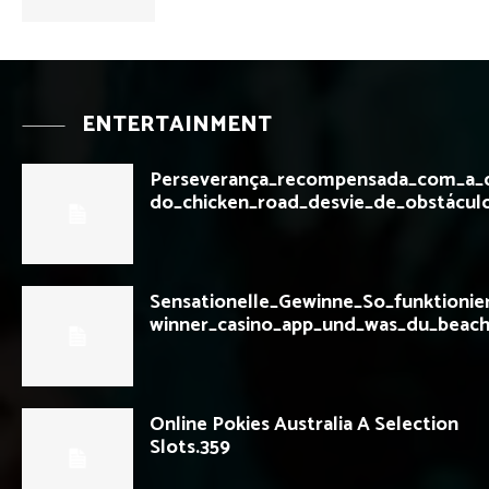
ENTERTAINMENT
Perseverança_recompensada_com_a_d
do_chicken_road_desvie_de_obstácul
Sensationelle_Gewinne_So_funktionie
winner_casino_app_und_was_du_beach
Online Pokies Australia A Selection
Slots.359