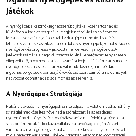
Izgalmas nyerőgépek és Kaszinó
Játékok
A nyerőgépek a kaszinók legnépszerűbb játékai közé tartoznak, és
különösen a karakteres grafikai megjelenítéseikkel és a változatos
témáikkal vonzzák a játékosokat. Ezek a gépek rendkívül sokfélék
lehetnek: vannak klasszikus, három dobozos nyerőgépek, komplex, videós
nyerőgépek és progresszív jackpottal rendelkező nyerőgépek is. A
játékosok számára a nagy változatosság kínál lehetőséget, ténylegesen
elképzelhető, hogy megtalálják a számára legjobb játékformát. A modern
nyerőgépek számos extra funkcióval rendelkeznek, mint például
ingyenes pörgetések, bónuszjátékok és szétszórt szimbólumok, amelyek
nagyobbat dobhatnak az izgalmon és az esélyen is.
A Nyerőgépek Stratégiája
Habár alapvetően a nyerőgépek szinte teljesen a véletlen játéka, néhány
stratégiai megközelítés növelheti a szórakozást és az esetleges
nyeremények esélyét is. Fontos kiválasztani a megfelelő nyerőgépet a
saját preferenciák és kockázatvállalási hajlandóság alapján. A kisebb
varianciájú nyerőgépek gyakrabban fizetnek ki kisebb nyereményeket,
míg a nagyobb varianciájú játékok ritkábban, viszont nagyobb összegű