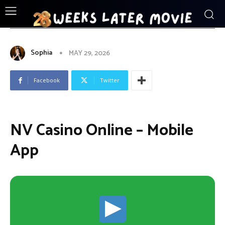
ENTERTAINMENT
NV Casino Online Mobile App.339
Sophia
MAY 29, 2026
Facebook
Twitter
NV Casino Online – Mobile
App