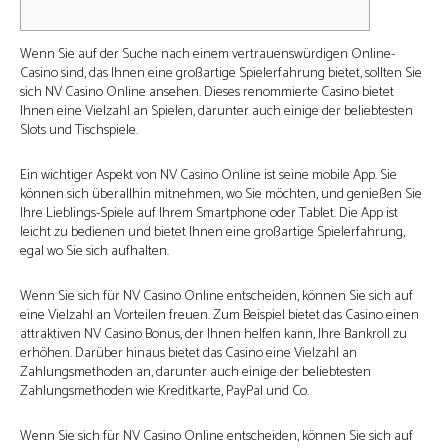
Wenn Sie auf der Suche nach einem vertrauenswürdigen Online-
Casino sind, das Ihnen eine großartige Spielerfahrung bietet, sollten Sie
sich NV Casino Online ansehen. Dieses renommierte Casino bietet
Ihnen eine Vielzahl an Spielen, darunter auch einige der beliebtesten
Slots und Tischspiele.
Ein wichtiger Aspekt von NV Casino Online ist seine mobile App. Sie
können sich überallhin mitnehmen, wo Sie möchten, und genießen Sie
Ihre Lieblings-Spiele auf Ihrem Smartphone oder Tablet. Die App ist
leicht zu bedienen und bietet Ihnen eine großartige Spielerfahrung,
egal wo Sie sich aufhalten.
Wenn Sie sich für NV Casino Online entscheiden, können Sie sich auf
eine Vielzahl an Vorteilen freuen. Zum Beispiel bietet das Casino einen
attraktiven NV Casino Bonus, der Ihnen helfen kann, Ihre Bankroll zu
erhöhen. Darüber hinaus bietet das Casino eine Vielzahl an
Zahlungsmethoden an, darunter auch einige der beliebtesten
Zahlungsmethoden wie Kreditkarte, PayPal und Co.
Wenn Sie sich für NV Casino Online entscheiden, können Sie sich auf