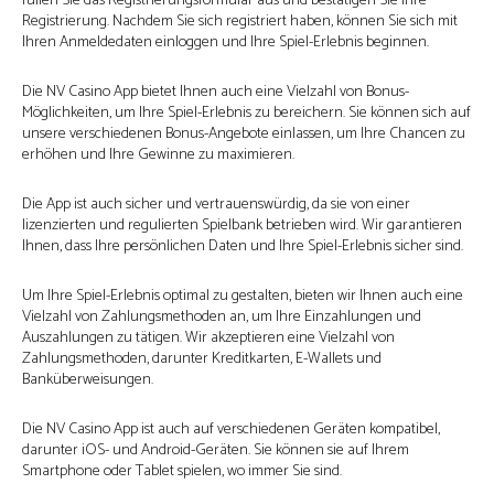
füllen Sie das Registrierungsformular aus und bestätigen Sie Ihre
Registrierung. Nachdem Sie sich registriert haben, können Sie sich mit
Ihren Anmeldedaten einloggen und Ihre Spiel-Erlebnis beginnen.
Die NV Casino App bietet Ihnen auch eine Vielzahl von Bonus-
Möglichkeiten, um Ihre Spiel-Erlebnis zu bereichern. Sie können sich auf
unsere verschiedenen Bonus-Angebote einlassen, um Ihre Chancen zu
erhöhen und Ihre Gewinne zu maximieren.
Die App ist auch sicher und vertrauenswürdig, da sie von einer
lizenzierten und regulierten Spielbank betrieben wird. Wir garantieren
Ihnen, dass Ihre persönlichen Daten und Ihre Spiel-Erlebnis sicher sind.
Um Ihre Spiel-Erlebnis optimal zu gestalten, bieten wir Ihnen auch eine
Vielzahl von Zahlungsmethoden an, um Ihre Einzahlungen und
Auszahlungen zu tätigen. Wir akzeptieren eine Vielzahl von
Zahlungsmethoden, darunter Kreditkarten, E-Wallets und
Banküberweisungen.
Die NV Casino App ist auch auf verschiedenen Geräten kompatibel,
darunter iOS- und Android-Geräten. Sie können sie auf Ihrem
Smartphone oder Tablet spielen, wo immer Sie sind.