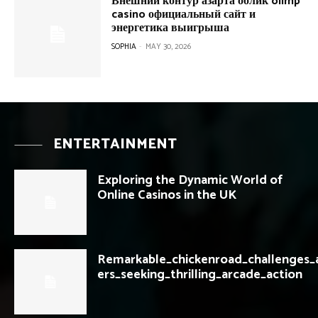
Внешний контур азарта облик olimp
casino официальный сайт и
энергетика выигрыша
SOPHIA
-
MAY 30, 2026
ENTERTAINMENT
Exploring the Dynamic World of
Online Casinos in the UK
Remarkable_chickenroad_challenges_
ers_seeking_thrilling_arcade_action