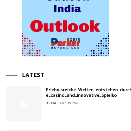
LATEST
Erlebnisreiche_Welten_entstehen_durc
e_casino_und_innovative_Spielko
SOPHIA
-
JULY 10, 2026