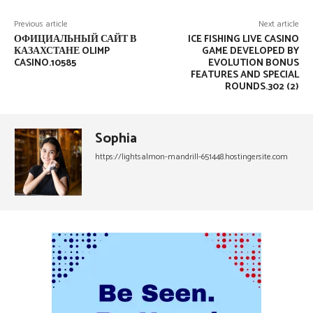
Previous article
Next article
ОФИЦИАЛЬНЫЙ САЙТ В
ICE FISHING LIVE CASINO
КАЗАХСТАНЕ OLIMP
GAME DEVELOPED BY
CASINO.10585
EVOLUTION BONUS
FEATURES AND SPECIAL
ROUNDS.302 (2)
Sophia
https://lightsalmon-mandrill-651448.hostingersite.com