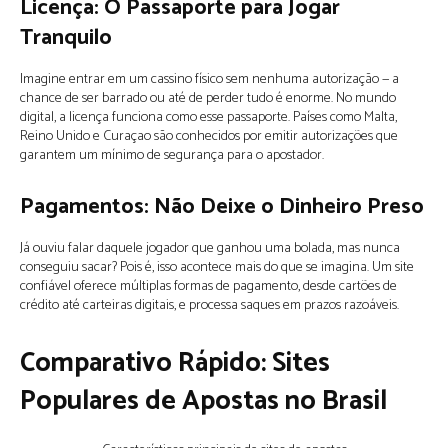
Licença: O Passaporte para Jogar
Tranquilo
Imagine entrar em um cassino físico sem nenhuma autorização — a
chance de ser barrado ou até de perder tudo é enorme. No mundo
digital, a licença funciona como esse passaporte. Países como Malta,
Reino Unido e Curaçao são conhecidos por emitir autorizações que
garantem um mínimo de segurança para o apostador.
Pagamentos: Não Deixe o Dinheiro Preso
Já ouviu falar daquele jogador que ganhou uma bolada, mas nunca
conseguiu sacar? Pois é, isso acontece mais do que se imagina. Um site
confiável oferece múltiplas formas de pagamento, desde cartões de
crédito até carteiras digitais, e processa saques em prazos razoáveis.
Comparativo Rápido: Sites
Populares de Apostas no Brasil