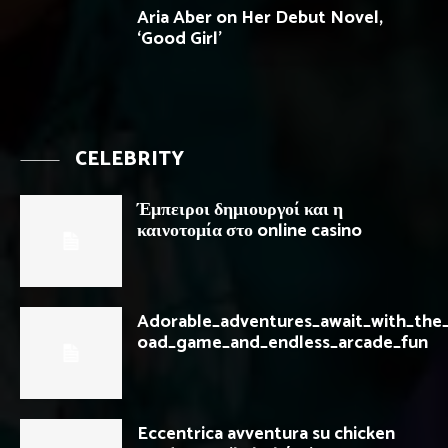
Aria Aber on Her Debut Novel,
‘Good Girl’
CELEBRITY
Έμπειροι δημιουργοί και η
καινοτομία στο online casino
Adorable_adventures_await_with_the_
oad_game_and_endless_arcade_fun
Eccentrica avventura su chicken