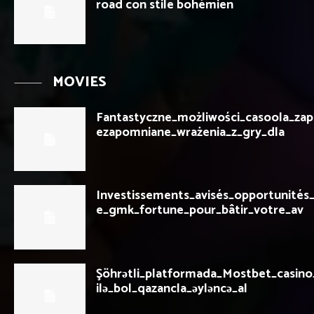
road con stile bohémien
MOVIES
Fantastyczne_możliwości_casoola_zap
ezapomniane_wrażenia_z_gry_dla
Investissements_avisés_opportunités
e_gmk_fortune_pour_bâtir_votre_av
Şöhrətli_platformada_Mostbet_casino
ilə_bol_qazancla_əyləncə_al