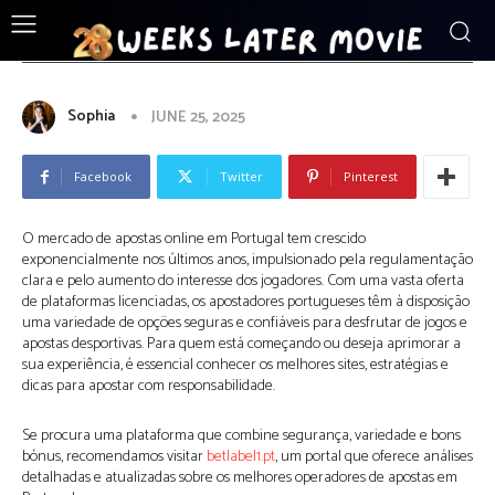
ENTERTAINMENT
Guia Completo para Apostar Online
em Portugal
Sophia
JUNE 25, 2025
Facebook
Twitter
Pinterest
O mercado de apostas online em Portugal tem crescido
exponencialmente nos últimos anos, impulsionado pela regulamentação
clara e pelo aumento do interesse dos jogadores. Com uma vasta oferta
de plataformas licenciadas, os apostadores portugueses têm à disposição
uma variedade de opções seguras e confiáveis para desfrutar de jogos e
apostas desportivas. Para quem está começando ou deseja aprimorar a
sua experiência, é essencial conhecer os melhores sites, estratégias e
dicas para apostar com responsabilidade.
Se procura uma plataforma que combine segurança, variedade e bons
bónus, recomendamos visitar
betlabel1.pt
, um portal que oferece análises
detalhadas e atualizadas sobre os melhores operadores de apostas em