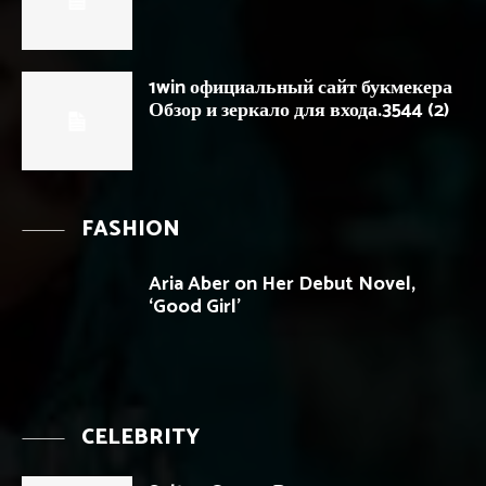
1win официальный сайт букмекера
Обзор и зеркало для входа.3544 (2)
FASHION
Aria Aber on Her Debut Novel,
‘Good Girl’
CELEBRITY