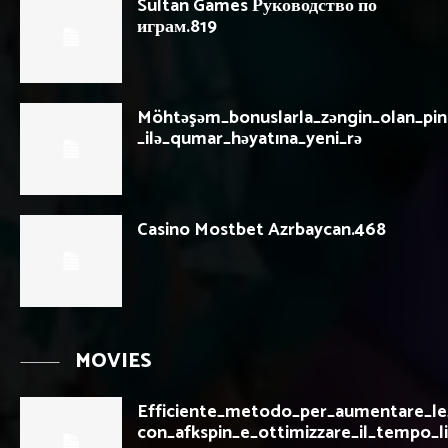
Sultan Games Руководство по
играм.819
Möhtəşəm_bonuslarla_zəngin_olan_pin
_ilə_qumar_həyatına_yeni_rə
Casino Mostbet Azrbaycan.468
MOVIES
Efficiente_metodo_per_aumentare_le
con_afkspin_e_ottimizzare_il_tempo_li