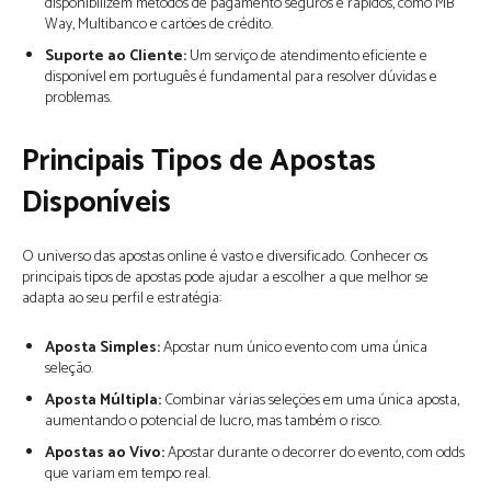
disponibilizem métodos de pagamento seguros e rápidos, como MB
Way, Multibanco e cartões de crédito.
Suporte ao Cliente:
Um serviço de atendimento eficiente e
disponível em português é fundamental para resolver dúvidas e
problemas.
Principais Tipos de Apostas
Disponíveis
O universo das apostas online é vasto e diversificado. Conhecer os
principais tipos de apostas pode ajudar a escolher a que melhor se
adapta ao seu perfil e estratégia:
Aposta Simples:
Apostar num único evento com uma única
seleção.
Aposta Múltipla:
Combinar várias seleções em uma única aposta,
aumentando o potencial de lucro, mas também o risco.
Apostas ao Vivo:
Apostar durante o decorrer do evento, com odds
que variam em tempo real.