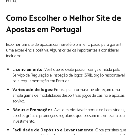
Portugal.
Como Escolher o Melhor Site de
Apostas em Portugal
Escolher um site de apostas confiável é o primeiro passo para garantir
uma experiência positiva. Alguns critérios importantes a considerar
incluem:
Licenciamento:
Verifique se o site possui licença emitida pelo
Serviço de Regulação e Inspeção de Jogos (SRIJ), órgão responsável
pela regulamentação em Portugal.
Variedade de Jogos:
Prefira plataformas que ofereçam uma
ampla gama de modalidades desportivas, jogos de casino e apostas
ao vivo.
Bónus e Promoções:
Avalie as ofertas de bónus de boas-vindas,
apostas grátis e promoções regulares que possam maximizar o seu
investimento.
Facilidade de Depósito e Levantamento:
Opte por sites que