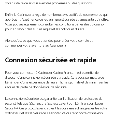
obtenir de l’aide si vous avez des problèmes ou des questions.
Enfin, le Casinozer a reçu de nombreux avis positifs de ses membres, qui
apprécient l’expérience de jeu en ligne sécurisée et amusante qu’il offre.
Vous pouvez également consulter les conditions générales du casino
pour en savoir plus sur les règles et les politiques du site.
Alors, qu’est-ce que vous attendez pour créer votre compte et
commencer votre aventure au Casinozer ?
Connexion sècurisée et rapide
Pour vous connecter à Casinozer Casino France, il est essentiel de
disposer d’une connexion sècurisée et rapide. Cela vous permettra de
bénéficier d’une expérience de jeu en ligne optimale et de minimiser les
risques de perte de données ou de sécurité.
La connexion sècurisée est garantie par l’utilisation de protocoles de
sécurité tels que SSL (Secure Sockets Layer) ou TLS (Transport Layer
Security). Ces protocoles encryptent les données échangées entre votre
ordinateur et les serveurs de Casinozer, ce qui rend votre connexion