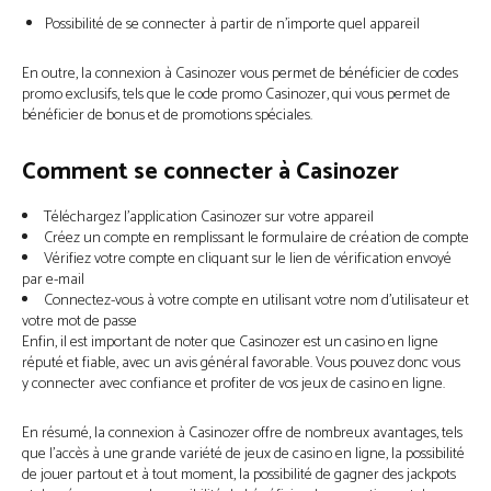
Possibilité de se connecter à partir de n’importe quel appareil
En outre, la connexion à Casinozer vous permet de bénéficier de codes
promo exclusifs, tels que le code promo Casinozer, qui vous permet de
bénéficier de bonus et de promotions spéciales.
Comment se connecter à Casinozer
Téléchargez l’application Casinozer sur votre appareil
Créez un compte en remplissant le formulaire de création de compte
Vérifiez votre compte en cliquant sur le lien de vérification envoyé
par e-mail
Connectez-vous à votre compte en utilisant votre nom d’utilisateur et
votre mot de passe
Enfin, il est important de noter que Casinozer est un casino en ligne
réputé et fiable, avec un avis général favorable. Vous pouvez donc vous
y connecter avec confiance et profiter de vos jeux de casino en ligne.
En résumé, la connexion à Casinozer offre de nombreux avantages, tels
que l’accès à une grande variété de jeux de casino en ligne, la possibilité
de jouer partout et à tout moment, la possibilité de gagner des jackpots