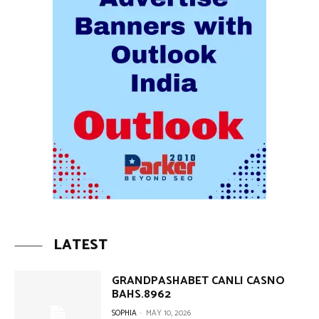
LATEST
GRANDPASHABET CANLI CASNO
BAHS.8962
SOPHIA
-
MAY 10, 2026