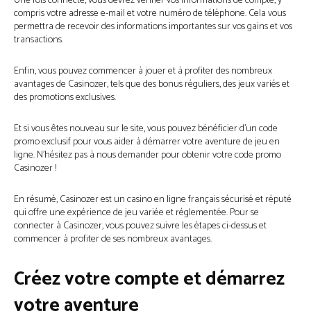
Une fois connecté, vous devrez vérifier vos informations de compte, y
compris votre adresse e-mail et votre numéro de téléphone. Cela vous
permettra de recevoir des informations importantes sur vos gains et vos
transactions.
Enfin, vous pouvez commencer à jouer et à profiter des nombreux
avantages de Casinozer, tels que des bonus réguliers, des jeux variés et
des promotions exclusives.
Et si vous êtes nouveau sur le site, vous pouvez bénéficier d’un code
promo exclusif pour vous aider à démarrer votre aventure de jeu en
ligne. N’hésitez pas à nous demander pour obtenir votre code promo
Casinozer !
En résumé, Casinozer est un casino en ligne français sécurisé et réputé
qui offre une expérience de jeu variée et réglementée. Pour se
connecter à Casinozer, vous pouvez suivre les étapes ci-dessus et
commencer à profiter de ses nombreux avantages.
Créez votre compte et démarrez
votre aventure