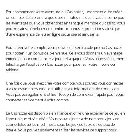
Pour commencer votre aventure au Casinozer, il est essentiel de créer
un compte. Cela prendra quelques minutes, mais cela vaut la peine pour
les avantages que vous obtiendrez en tant que membre du casino. Vous
pourrez ainsi bénéficier de nombreux bonus et promotions, ainsi que
d’une expérience de jeu en ligne sécurisée et amusante.
Pour créer votre compte, vous pouvez utiliser le code promo Casinozer
pour obtenir un bonus de bienvenue. Cela vous donnera un avantage
immédiat pour commencer à jouer et à gagner. Vous pouvez également
télécharger l’application Casinozer pour jouer sur votre mobile ou
tablette.
Une fois que vous avez créé votre compte, vous pouvez vous connecter
à votre espace personnel en utilisant vos informations de connexion.
Vous pouvez également utiliser l’option de connexion rapide pour vous
connecter rapidement à votre compte.
Le Casinozer est disponible en France et offre une expérience de jeu en
ligne unique et sécurisée. Vous pouvez jouer à de nombreux jeux de
casino, tels que les machines à sous, les jeux de table et les jeux de
loterie. Vous pouvez également utiliser les services de support pour