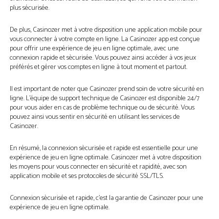
plus sécurisée.
De plus, Casinozer met à votre disposition une application mobile pour
vous connecter à votre compte en ligne. La Casinozer app est conçue
pour offrir une expérience de jeu en ligne optimale, avec une
connexion rapide et sècurisée. Vous pouvez ainsi accéder à vos jeux
préférés et gérer vos comptes en ligne à tout moment et partout.
Il est important de noter que Casinozer prend soin de votre sécurité en
ligne. L’équipe de support technique de Casinozer est disponible 24/7
pour vous aider en cas de problème technique ou de sécurité. Vous
pouvez ainsi vous sentir en sécurité en utilisant les services de
Casinozer.
En résumé, la connexion sècurisée et rapide est essentielle pour une
expérience de jeu en ligne optimale. Casinozer met à votre disposition
les moyens pour vous connecter en sécurité et rapidité, avec son
application mobile et ses protocoles de sécurité SSL/TLS.
Connexion sècurisée et rapide, c’est la garantie de Casinozer pour une
expérience de jeu en ligne optimale.