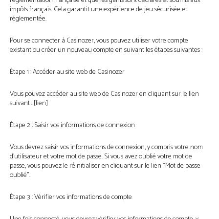
réglementation française et que les gains sont déclarés et soumis aux
impôts français. Cela garantit une expérience de jeu sécurisée et
réglementée.
Pour se connecter à Casinozer, vous pouvez utiliser votre compte
existant ou créer un nouveau compte en suivant les étapes suivantes :
Étape 1 : Accéder au site web de Casinozer
Vous pouvez accéder au site web de Casinozer en cliquant sur le lien
suivant : [lien]
Étape 2 : Saisir vos informations de connexion
Vous devrez saisir vos informations de connexion, y compris votre nom
d’utilisateur et votre mot de passe. Si vous avez oublié votre mot de
passe, vous pouvez le réinitialiser en cliquant sur le lien “Mot de passe
oublié”.
Étape 3 : Vérifier vos informations de compte