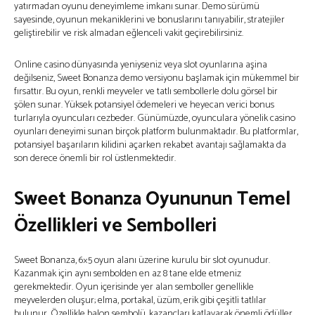
yatırmadan oyunu deneyimleme imkanı sunar. Demo sürümü
sayesinde, oyunun mekaniklerini ve bonuslarını tanıyabilir, stratejiler
geliştirebilir ve risk almadan eğlenceli vakit geçirebilirsiniz.
Online casino dünyasında yeniyseniz veya slot oyunlarına aşina
değilseniz, Sweet Bonanza demo versiyonu başlamak için mükemmel bir
fırsattır. Bu oyun, renkli meyveler ve tatlı sembollerle dolu görsel bir
şölen sunar. Yüksek potansiyel ödemeleri ve heyecan verici bonus
turlarıyla oyuncuları cezbeder. Günümüzde, oyunculara yönelik casino
oyunları deneyimi sunan birçok platform bulunmaktadır. Bu platformlar,
potansiyel başarıların kilidini açarken rekabet avantajı sağlamakta da
son derece önemli bir rol üstlenmektedir.
Sweet Bonanza Oyununun Temel
Özellikleri ve Sembolleri
Sweet Bonanza, 6×5 oyun alanı üzerine kurulu bir slot oyunudur.
Kazanmak için aynı sembolden en az 8 tane elde etmeniz
gerekmektedir. Oyun içerisinde yer alan semboller genellikle
meyvelerden oluşur; elma, portakal, üzüm, erik gibi çeşitli tatlılar
bulunur. Özellikle balon sembolü, kazançları katlayarak önemli ödüller