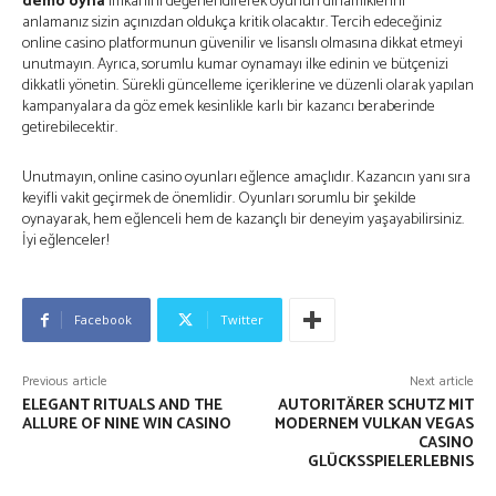
demo oyna
imkanını değerlendirerek oyunun dinamiklerini
anlamanız sizin açınızdan oldukça kritik olacaktır. Tercih edeceğiniz
online casino platformunun güvenilir ve lisanslı olmasına dikkat etmeyi
unutmayın. Ayrıca, sorumlu kumar oynamayı ilke edinin ve bütçenizi
dikkatli yönetin. Sürekli güncelleme içeriklerine ve düzenli olarak yapılan
kampanyalara da göz emek kesinlikle karlı bir kazancı beraberinde
getirebilecektir.
Unutmayın, online casino oyunları eğlence amaçlıdır. Kazancın yanı sıra
keyifli vakit geçirmek de önemlidir. Oyunları sorumlu bir şekilde
oynayarak, hem eğlenceli hem de kazançlı bir deneyim yaşayabilirsiniz.
İyi eğlenceler!
Facebook
Twitter
Previous article
Next article
ELEGANT RITUALS AND THE
AUTORITÄRER SCHUTZ MIT
ALLURE OF NINE WIN CASINO
MODERNEM VULKAN VEGAS
CASINO
GLÜCKSSPIELERLEBNIS