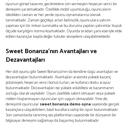
oyunun görsel tasarımı, gecikmelere izin vermeyen heyecan verici bir
deneyimi yaratmaktadır. Özellikle mobil uyumluluğu, oyuncuların
istedikleri zaman ve her yerde oyunu oynamalarına olanak
tanımaktadır. Zaman geçtikçe artan belirsizlik, oyunculara yatırım
yapması için bir imkan sunmakta ve bu duruma yapılan yatırımlar büyük
ölçüde karşılığını norma koymaktadır. Oyunda sıradan şans eseriyle elde
edilen kazançlar kayda değer tubuler seviyelere ulaşabilmektedir.
Sweet Bonanza’nın Avantajları ve
Dezavantajları
Her slot oyunu gibi Sweet Bonanza’nın da kendine özgü avantajları ve
dezavantajları bulunmaktadır. Avantajları arasında yüksek kazanç
potansiyeli, heyecan verici bonus turları, ve kullanıcı dostu arayüz
bulunmaktadır. Dezavantajları ise yüksek volatilitesi ve kazanmanın
zorluğu olarak sayılabilir. Oyun, özellikle sabırlı olmayan veya yüksek
riskten hoşlanmayan oyuncular için uygun olmayabilir. Yine de,
deneyimli oyuncular
sweet bonanza demo oyna
sayesinde gerçek
kazançlara ulaşabilirken, basit kurallara sahip bir oyun bulunmaktadır.
Son zamanlarda tanınmış ses platformları sayesinde bir dünyanın bir
bilgisayar deneyimi sağlamayı da başarmış bulunmaktadır.