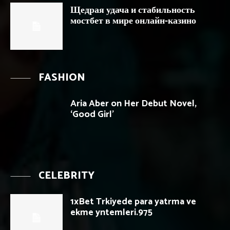
Щедрая удача и стабильность
мостбет в мире онлайн-казино
FASHION
Aria Aber on Her Debut Novel,
‘Good Girl’
CELEBRITY
1xBet Trkiyede para yatrma ve
ekme yntemleri.975