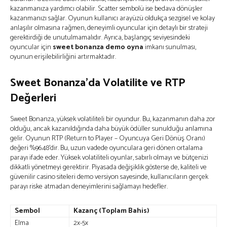
kazanmanıza yardımcı olabilir. Scatter sembolü ise bedava dönüşler
kazanmanızı sağlar. Oyunun kullanıcı arayüzü oldukça sezgisel ve kolay
anlaşılır olmasına rağmen, deneyimli oyuncular için detaylı bir strateji
gerektirdiği de unutulmamalıdır. Ayrıca, başlangıç seviyesindeki
oyuncular için
sweet bonanza demo oyna
imkanı sunulması,
oyunun erişilebilirliğini artırmaktadır.
Sweet Bonanza’da Volatilite ve RTP
Değerleri
Sweet Bonanza, yüksek volatiliteli bir oyundur. Bu, kazanmanın daha zor
olduğu, ancak kazanıldığında daha büyük ödüller sunulduğu anlamına
gelir. Oyunun RTP (Return to Player – Oyuncuya Geri Dönüş Oranı)
değeri %96.48’dir. Bu, uzun vadede oyunculara geri dönen ortalama
parayı ifade eder. Yüksek volatiliteli oyunlar, sabırlı olmayı ve bütçenizi
dikkatli yönetmeyi gerektirir. Piyasada değişiklik gösterse de, kaliteli ve
güvenilir casino siteleri demo versiyon sayesinde, kullanıcıların gerçek
parayı riske atmadan deneyimlerini sağlamayı hedefler.
Sembol
Kazanç (Toplam Bahis)
Elma
2x-5x