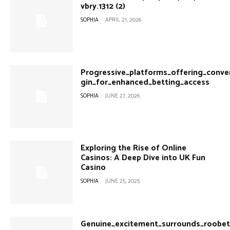
vbry.1312 (2)
SOPHIA
-
APRIL 21, 2026
Progressive_platforms_offering_conve
gin_for_enhanced_betting_access
SOPHIA
-
JUNE 27, 2026
Exploring the Rise of Online
Casinos: A Deep Dive into UK Fun
Casino
SOPHIA
-
JUNE 25, 2025
Genuine_excitement_surrounds_roobet