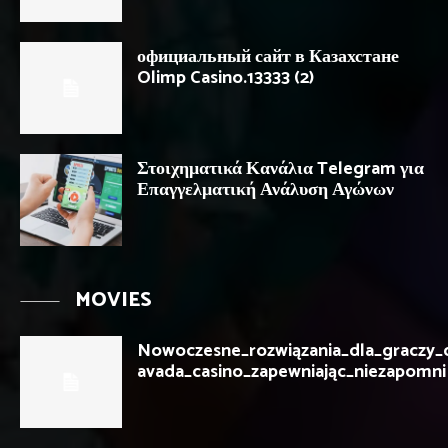
официальный сайт в Казахстане
Olimp Casino.13333 (2)
Στοιχηματικά Κανάλια Telegram για
Επαγγελματική Ανάλυση Αγώνων
MOVIES
Nowoczesne_rozwiązania_dla_graczy_
avada_casino_zapewniając_niezapomni