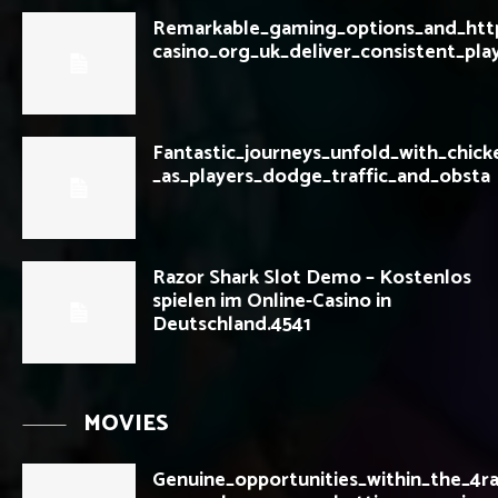
Remarkable_gaming_options_and_htt
casino_org_uk_deliver_consistent_pla
Fantastic_journeys_unfold_with_chic
_as_players_dodge_traffic_and_obsta
Razor Shark Slot Demo – Kostenlos
spielen im Online-Casino in
Deutschland.4541
MOVIES
Genuine_opportunities_within_the_4ra