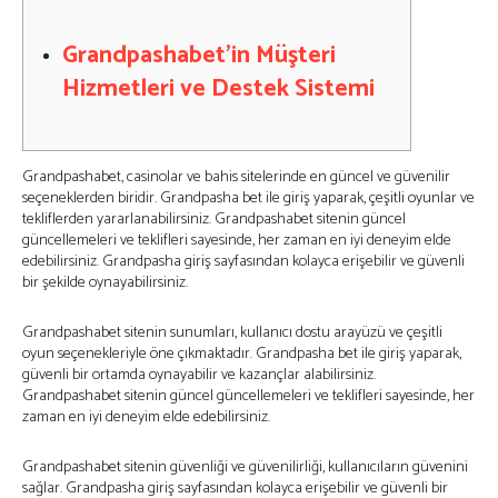
Grandpashabet’in Müşteri
Hizmetleri ve Destek Sistemi
Grandpashabet, casinolar ve bahis sitelerinde en güncel ve güvenilir
seçeneklerden biridir. Grandpasha bet ile giriş yaparak, çeşitli oyunlar ve
tekliflerden yararlanabilirsiniz. Grandpashabet sitenin güncel
güncellemeleri ve teklifleri sayesinde, her zaman en iyi deneyim elde
edebilirsiniz. Grandpasha giriş sayfasından kolayca erişebilir ve güvenli
bir şekilde oynayabilirsiniz.
Grandpashabet sitenin sunumları, kullanıcı dostu arayüzü ve çeşitli
oyun seçenekleriyle öne çıkmaktadır. Grandpasha bet ile giriş yaparak,
güvenli bir ortamda oynayabilir ve kazançlar alabilirsiniz.
Grandpashabet sitenin güncel güncellemeleri ve teklifleri sayesinde, her
zaman en iyi deneyim elde edebilirsiniz.
Grandpashabet sitenin güvenliği ve güvenilirliği, kullanıcıların güvenini
sağlar. Grandpasha giriş sayfasından kolayca erişebilir ve güvenli bir