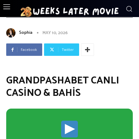
ENTERTAINMENT
GRANDPASHABET CANLI CASNO
BAHS.8962
Sophia
MAY 10, 2026
Facebook
Twitter
GRANDPASHABET CANLI
CASİNO & BAHİS