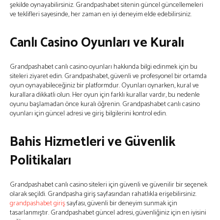
şekilde oynayabilirsiniz. Grandpashabet sitenin güncel güncellemeleri
ve teklifleri sayesinde, her zaman en iyi deneyim elde edebilirsiniz.
Canlı Casino Oyunları ve Kuralı
Grandpashabet canlı casino oyunları hakkında bilgi edinmek için bu
siteleri ziyaret edin. Grandpashabet, güvenli ve profesyonel bir ortamda
oyun oynayabileceğiniz bir platformdur. Oyunları oynarken, kural ve
kurallara dikkatli olun. Her oyun için farklı kurallar vardır, bu nedenle
oyunu başlamadan önce kuralı öğrenin. Grandpashabet canlı casino
oyunları için güncel adresi ve giriş bilgilerini kontrol edin.
Bahis Hizmetleri ve Güvenlik
Politikaları
Grandpashabet canlı casino siteleri için güvenli ve güvenilir bir seçenek
olarak seçildi. Grandpasha giriş sayfasından rahatlıkla erişebilirsiniz.
grandpashabet giriş
sayfası, güvenli bir deneyim sunmak için
tasarlanmıştır. Grandpashabet güncel adresi, güvenliğiniz için en iyisini