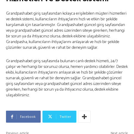
Grandpashabet giriş sayfasından kolayca erişilebilen müşteri hizmetleri
ve destek sistemi, kullanıcıların ihtiyaçlarını hızlı ve etkin bir şekilde
karşılamak için tasarlanmıştır. Grandpashabet güncel giriş sayfasından
veya grandpashabet güncel adres üzerinden siteye girerken, herhangi
bir sorun ya da ihtiyacınız olursa, destek ekibine ulaşabilirsiniz.
Grandpasha, kullanıcıların ihtiyaçlarını anlayarak ve hızlı bir şekilde
çözümler sunarak, güvenli ve rahat bir deneyim sağlar.
Grandpashabet giriş sayfasında bulunan canlı destek hizmeti, 24/7
çalışır ve herhangi bir sorunuz olursa, hemen yardımcı olabilirler. Destek
ekibi, kullanıcıların ihtiyaçlarını anlayarak ve hızlı bir şekilde çözümler
sunarak, güvenli ve rahat bir deneyim sağlar. Grandpashabet güncel
giriş sayfasından veya grandpashabet güncel adres üzerinden siteye
girerken, herhangi bir sorun ya da ihtiyacınız olursa, destek ekibine
ulaşabilirsiniz.
Facebook
Twitter
Previous article
Next article