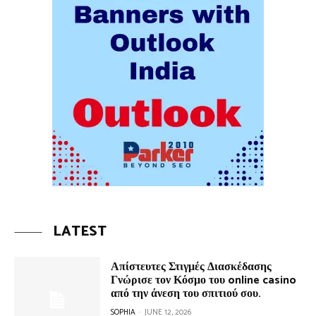
LATEST
Απίστευτες Στιγμές Διασκέδασης
Γνώρισε τον Κόσμο του online casino
από την άνεση του σπιτιού σου.
SOPHIA
-
JUNE 12, 2026