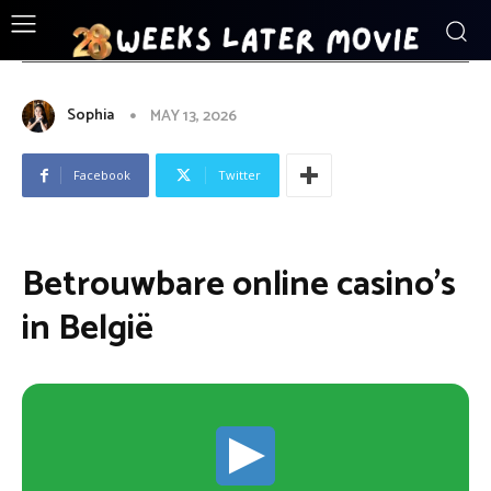
ENTERTAINMENT
Betrouwbare online casinos in
Belgi.2508
Sophia
MAY 13, 2026
Facebook
Twitter
Betrouwbare online casino’s
in België