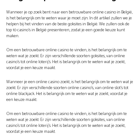
Wanneer je op zoek bent naar een betrouwbare online casino in België,
is het belangrijk om te weten waar je moet zijn. In dit artikel zullen we je
helpen bij het vinden van de beste goksites in België. We zullen ook de
top 10 casino’s in België presenteren, zodat je een goede keuze kunt
maken.
Om een betrouwbare online casino te vinden, is het belangrijk om te
weten wat je zoekt. Er zijn verschillende soorten goksites, van online
casino’s tot online loterij’s. Het is belangrijk om te weten wat je zoekt,
voordat je een keuze maakt.
Wanneer je een online casino zoekt, is het belangrijk om te weten wat je
zoekt. Er zijn verschillende soorten online casino’s, van online slot’s tot
online blackjack. Het is belangrijk om te weten wat je zoekt, voordat je
een keuze maakt.
Om een betrouwbare online casino te vinden, is het belangrijk om te
weten wat je zoekt. Er zijn verschillende soorten goksites, van online
casino’s tot online loterij’s. Het is belangrijk om te weten wat je zoekt,
voordat je een keuze maakt.