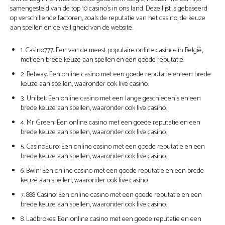
samengesteld van de top 10 casino’s in ons land. Deze lijst is gebaseerd
op verschillende factoren, zoals de reputatie van het casino, de keuze
aan spellen en de veiligheid van de website.
1. Casino777: Een van de meest populaire online casinos in België,
met een brede keuze aan spellen en een goede reputatie.
2. Betway: Een online casino met een goede reputatie en een brede
keuze aan spellen, waaronder ook live casino.
3. Unibet: Een online casino met een lange geschiedenis en een
brede keuze aan spellen, waaronder ook live casino.
4. Mr Green: Een online casino met een goede reputatie en een
brede keuze aan spellen, waaronder ook live casino.
5. CasinoEuro: Een online casino met een goede reputatie en een
brede keuze aan spellen, waaronder ook live casino.
6. Bwin: Een online casino met een goede reputatie en een brede
keuze aan spellen, waaronder ook live casino.
7. 888 Casino: Een online casino met een goede reputatie en een
brede keuze aan spellen, waaronder ook live casino.
8. Ladbrokes: Een online casino met een goede reputatie en een