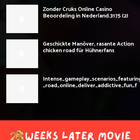
Zonder Cruks Online Casino
Beoordeling in Nederland.3175 (2)
Geschickte Manöver, rasante Action
chicken road für Hühnerfans
Intense_gameplay_scenarios_featurin
_road_online_deliver_addictive_fun_f