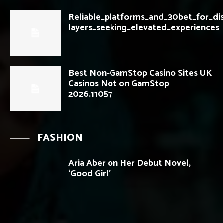
Reliable_platforms_and_30bet_for_di
layers_seeking_elevated_experiences
Best Non-GamStop Casino Sites UK
Casinos Not on GamStop
2026.11057
FASHION
Aria Aber on Her Debut Novel,
‘Good Girl’