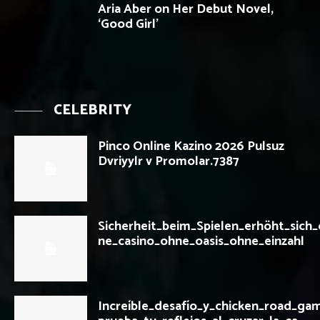
Aria Aber on Her Debut Novel,
‘Good Girl’
CELEBRITY
Pinco Online Kazino 2026 Pulsuz
Dvriyylr v Promolar.7387
Sicherheit_beim_Spielen_erhöht_sich_
ne_casino_ohne_oasis_ohne_einzahl
Increíble_desafío_y_chicken_road_ga