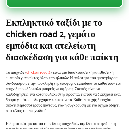
Εκπληκτικό ταξίδι με το
chicken road 2, γεμάτο
εμπόδια και ατελείωτη
διασκέδαση για κάθε παίκτη
Το παιχνίδι «
chicken road 2
» είναι μια διασκεδαστική και εθιστική
εμπειρία για παίκτες όλων των ηλικιών. Η απλότητα του gameplay σε
συνδυασμό με την πρόκληση της αποφυγής εμποδίων το καθιστούν ένα
παιχνίδι που δύσκολα μπορείς να αφήσεις. Σκοπός είναι να
καθοδηγήσεις ένα κοτοπουλάκι στην προσπάθειά του να διασχίσει έναν
δρόμο γεμάτο με διερχόμενα αυτοκίνητα. Κάθε επιτυχής διασχίση
φέρνει περισσότερους πόντους, ενώ η σύγκρουση με ένα όχημα οδηγεί
στο τέλος του παιχνιδιού.
Η δημοτικότητα αυτού του είδους παιχνιδιών οφείλεται στην άμεση