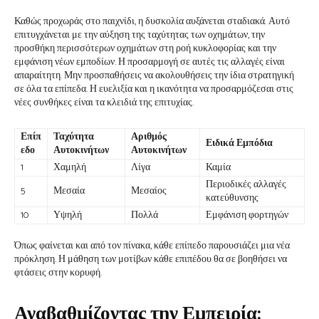
Καθώς προχωράς στο παιχνίδι, η δυσκολία αυξάνεται σταδιακά. Αυτό
επιτυγχάνεται με την αύξηση της ταχύτητας των οχημάτων, την
προσθήκη περισσότερων οχημάτων στη ροή κυκλοφορίας και την
εμφάνιση νέων εμποδίων. Η προσαρμογή σε αυτές τις αλλαγές είναι
απαραίτητη. Μην προσπαθήσεις να ακολουθήσεις την ίδια στρατηγική
σε όλα τα επίπεδα. Η ευελιξία και η ικανότητα να προσαρμόζεσαι στις
νέες συνθήκες είναι τα κλειδιά της επιτυχίας.
Επίπ
Ταχύτητα
Αριθμός
Ειδικά Εμπόδια
εδο
Αυτοκινήτων
Αυτοκινήτων
1
Χαμηλή
Λίγα
Καμία
Περιοδικές αλλαγές
5
Μεσαία
Μεσαίος
κατεύθυνσης
10
Υψηλή
Πολλά
Εμφάνιση φορτηγών
Όπως φαίνεται και από τον πίνακα, κάθε επίπεδο παρουσιάζει μια νέα
πρόκληση. Η μάθηση των μοτίβων κάθε επιπέδου θα σε βοηθήσει να
φτάσεις στην κορυφή.
Αναβαθμίζοντας την Εμπειρία: