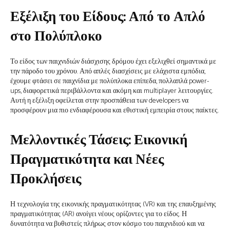
Εξέλιξη του Είδους: Από το Απλό
στο Πολύπλοκο
Το είδος των παιχνιδιών διάσχισης δρόμου έχει εξελιχθεί σημαντικά με
την πάροδο του χρόνου. Από απλές διασχίσεις με ελάχιστα εμπόδια,
έχουμε φτάσει σε παιχνίδια με πολύπλοκα επίπεδα, πολλαπλά power-
ups, διαφορετικά περιβάλλοντα και ακόμη και multiplayer λειτουργίες.
Αυτή η εξέλιξη οφείλεται στην προσπάθεια των developers να
προσφέρουν μια πιο ενδιαφέρουσα και εθιστική εμπειρία στους παίκτες.
Μελλοντικές Τάσεις: Εικονική
Πραγματικότητα και Νέες
Προκλήσεις
Η τεχνολογία της εικονικής πραγματικότητας (VR) και της επαυξημένης
πραγματικότητας (AR) ανοίγει νέους ορίζοντες για το είδος. Η
δυνατότητα να βυθιστείς πλήρως στον κόσμο του παιχνιδιού και να