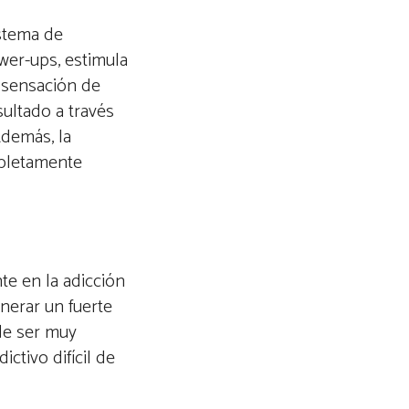
istema de
wer-ups, estimula
a sensación de
sultado a través
Además, la
mpletamente
te en la adicción
nerar un fuerte
de ser muy
ctivo difícil de