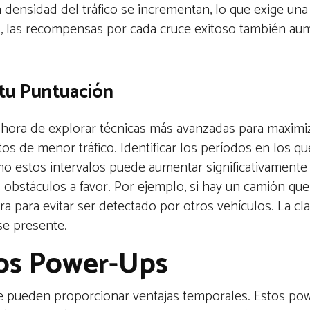
la densidad del tráfico se incrementan, lo que exige un
o, las recompensas por cada cruce exitoso también a
 tu Puntuación
hora de explorar técnicas más avanzadas para maximiz
 de menor tráfico. Identificar los períodos en los que
o estos intervalos puede aumentar significativamente 
os obstáculos a favor. Por ejemplo, si hay un camión qu
a para evitar ser detectado por otros vehículos. La cla
se presente.
los Power-Ups
e pueden proporcionar ventajas temporales. Estos p