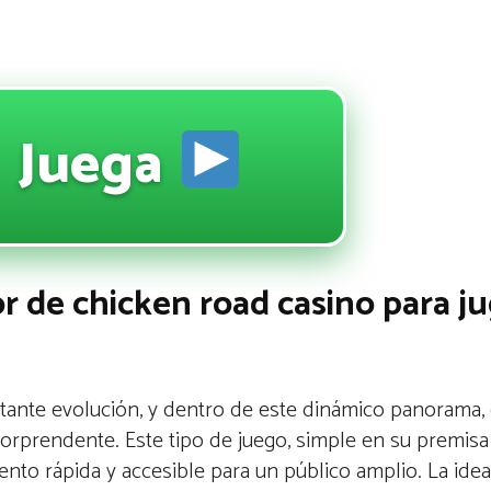
Juega
r de chicken road casino para j
tante evolución, y dentro de este dinámico panorama,
orprendente. Este tipo de juego, simple en su premisa
ento rápida y accesible para un público amplio. La idea