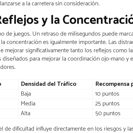
nzarse a la carretera sin consideración.
eflejos y la Concentraci
po de juegos. Un retraso de milisegundos puede marcar
r la concentración es igualmente importante. Las dist
de mejorar significativamente tanto los reflejos como l
cos diseñados para mejorar la coordinación ojo-mano y 
adores.
o
Densidad del Tráfico
Recompensa p
Baja
10 puntos
Media
25 puntos
Alta
50 puntos
el de dificultad influye directamente en los riesgos y 