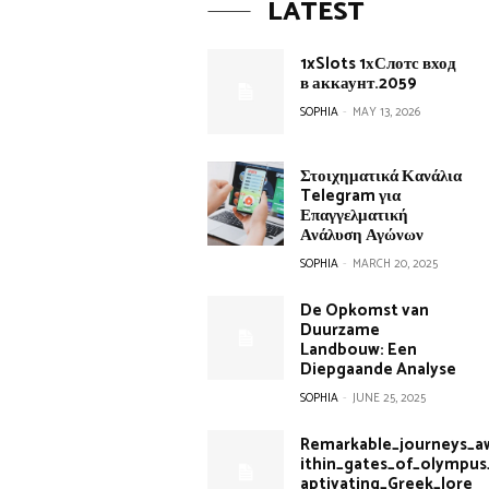
LATEST
1xSlots 1хСлотс вход
в аккаунт.2059
SOPHIA
-
MAY 13, 2026
Στοιχηματικά Κανάλια
Telegram για
Επαγγελματική
Ανάλυση Αγώνων
SOPHIA
-
MARCH 20, 2025
De Opkomst van
Duurzame
Landbouw: Een
Diepgaande Analyse
SOPHIA
-
JUNE 25, 2025
Remarkable_journeys_a
ithin_gates_of_olympus
aptivating_Greek_lore