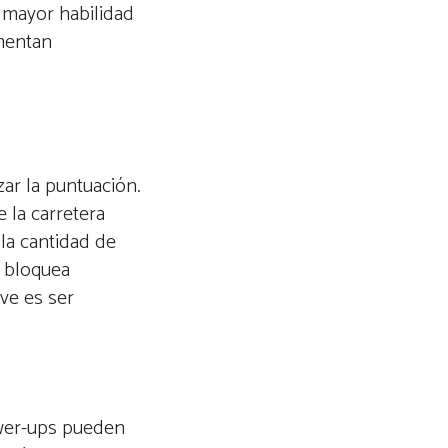
a mayor habilidad
umentan
ar la puntuación.
 la carretera
la cantidad de
e bloquea
ve es ser
ower-ups pueden