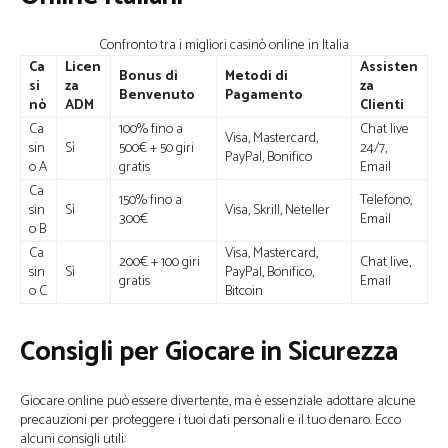
Confronto tra i migliori casinò online in Italia
Ca
Licen
Assisten
Bonus di
Metodi di
si
za
za
Benvenuto
Pagamento
nò
ADM
Clienti
Ca
100% fino a
Chat live
Visa, Mastercard,
sin
Sì
500€ + 50 giri
24/7,
PayPal, Bonifico
o A
gratis
Email
Ca
150% fino a
Telefono,
sin
Sì
Visa, Skrill, Neteller
300€
Email
o B
Ca
Visa, Mastercard,
200€ + 100 giri
Chat live,
sin
Sì
PayPal, Bonifico,
gratis
Email
o C
Bitcoin
Consigli per Giocare in Sicurezza
Giocare online può essere divertente, ma è essenziale adottare alcune
precauzioni per proteggere i tuoi dati personali e il tuo denaro. Ecco
alcuni consigli utili: