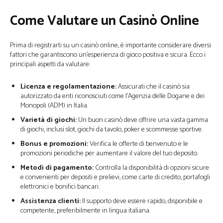
Come Valutare un Casinò Online
Prima di registrarti su un casinò online, è importante considerare diversi
fattori che garantiscono un’esperienza di gioco positiva e sicura. Ecco i
principali aspetti da valutare:
Licenza e regolamentazione:
Assicurati che il casinò sia
autorizzato da enti riconosciuti come l’Agenzia delle Dogane e dei
Monopoli (ADM) in Italia.
Varietà di giochi:
Un buon casinò deve offrire una vasta gamma
di giochi, inclusi slot, giochi da tavolo, poker e scommesse sportive.
Bonus e promozioni:
Verifica le offerte di benvenuto e le
promozioni periodiche per aumentare il valore del tuo deposito.
Metodi di pagamento:
Controlla la disponibilità di opzioni sicure
e convenienti per depositi e prelievi, come carte di credito, portafogli
elettronici e bonifici bancari.
Assistenza clienti:
Il supporto deve essere rapido, disponibile e
competente, preferibilmente in lingua italiana.