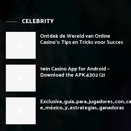
CELEBRITY
Ontdek de Wereld van Online
Casino’s: Tips en Tricks voor Succes
1win Casino App for Android –
Download the APK.4302 (2)
Exclusiva_guía_para_jugadores_con_ca
e_méxico_y_estrategias_ganadoras