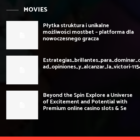
MOVIES
Płytka struktura i unikalne
możliwości mostbet – platforma dla
nowoczesnego gracza
Estrategias_brillantes_para_dominar_
ad_opiniones_y_alcanzar_la_victori-11
Beyond the Spin Explore a Universe
of Excitement and Potential with
Premium online casino slots & Se