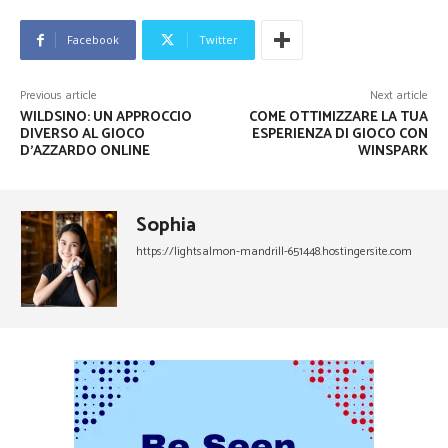
Facebook
Twitter
Previous article
Next article
WILDSINO: UN APPROCCIO
COME OTTIMIZZARE LA TUA
DIVERSO AL GIOCO
ESPERIENZA DI GIOCO CON
D’AZZARDO ONLINE
WINSPARK
Sophia
https://lightsalmon-mandrill-651448.hostingersite.com