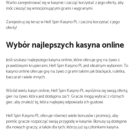
Warto zarejestrować się w kasynie i zacząć korzystać z jego oferty, aby
móc cieszyć się emocjonującymi grami i wygranymi.
Zarejestruj się teraz w Hell Spin Kasyno PL i zacznij korzystać z jego
oferty!
Wybór najlepszych kasyna online
Jeśli szukasz najlepszego kasyna online, które oferuje grę na żywo z
prawdziwymi krupierami, Hell Spin Kasyno PL jest idealnym wyborem. To
kasyno online oferuje grę na żywo z grami takimi jak blackjack, ruletka,
baccarat i wiele innych.
Wśród wielu kasyn online, Hell Spin Kasyno PL wyróżnia się swoją ofertą
gier na żywo, która jest dostępna 24/7. Gracze mogą wybrać z różnych
gier, aby znaleźć tę, która najlepiej odpowiada ich gustowi.
Hell Spin Kasyno PL oferuje również wiele bonusów i promocji, aby
pomóc gracze rozpocząć swoją przygodę w kasynie. Bonusy są dostępne
dla nowych graczy, a także dla tych, którzy już są członkami kasyna.