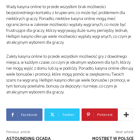
Wady kasyna online to przede wszystkim brak możliwości
bezpośredniego kontaktu z krupierami, co może być problemem dla
niektórych graczy. Ponadto, niektóre kasyna online mogą mieć
ograniczenia w zakresie możliwości wyplaty wygranych, co może być
frustrujące dla graczy, którzy wygrywają duże sumy pieniędzy. Jednak,
Hellspin kasyno oferuje wiele możliwości wyplaty wygranych, co czyni je
atrakcyjnym wyborem dla graczy.
Zalety kasyna online to przede wszystkim możliwość gry z dowolnego
miejsca, w każdym czasie, co czyni je idealnym wyborem dla tych, którzy
nie mogą wyjść z domu lub są w podróży. Ponadto, kasyna online oferują
wiele bonusów i promocji, które mogą pomóc w zwiększeniu Twoich
szans na wygraną. Hellspin kasyno oferuje wiele bonusów i promocji, w
tym bonusy powitalne, bonusy za depozyty i turnieje, co czyni je
atrakcyjnym wyborem dla graczy.
Facebook
Twitter
Pinterest
Previous article
Next article
ASTOUNDING CICADA
MOSTBET W POLSCE