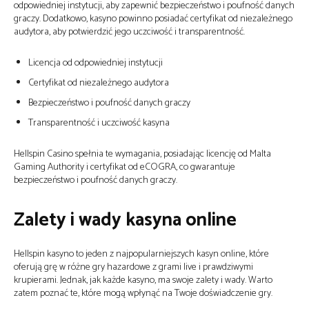
odpowiedniej instytucji, aby zapewnić bezpieczeństwo i poufność danych
graczy. Dodatkowo, kasyno powinno posiadać certyfikat od niezależnego
audytora, aby potwierdzić jego uczciwość i transparentność.
Licencja od odpowiedniej instytucji
Certyfikat od niezależnego audytora
Bezpieczeństwo i poufność danych graczy
Transparentność i uczciwość kasyna
Hellspin Casino spełnia te wymagania, posiadając licencję od Malta
Gaming Authority i certyfikat od eCOGRA, co gwarantuje
bezpieczeństwo i poufność danych graczy.
Zalety i wady kasyna online
Hellspin kasyno to jeden z najpopularniejszych kasyn online, które
oferują grę w różne gry hazardowe z grami live i prawdziwymi
krupierami. Jednak, jak każde kasyno, ma swoje zalety i wady. Warto
zatem poznać te, które mogą wpłynąć na Twoje doświadczenie gry.