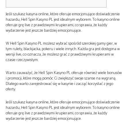
Jeśli szukasz kasyna online, które oferuje emocjonujące doświadczenie
hazardu, Hell Spin Kasyno PL jest idealnym wyborem. To kasyno online
oferuje grę live z prawdziwymi krupierami, co sprawia, że każdy
wydarzenie jest jeszcze bardziej emocjonujące.
W Hell Spin Kasyno PL możesz wybrać spośród szerokiej gamy gier, w
tym rulety, blackjacka, pokeru i wiele innych. Każda gra jest dostępna w
wersji live, co oznacza, że możesz grać z prawdziwymi krupierami w
czasie rzeczywistym.
Warto zauważyć, że Hell Spin Kasyno PL oferuje również wiele bonusów
i promocji, które mogą pomóc Ci zwiększyć swoje szanse na wygraną.
Dlatego warto zarejestrować się w kasynie i zacząć korzystać z jego
oferty.
Jeśli szukasz kasyna online, które oferuje emocjonujące doświadczenie
hazardu, Hell Spin Kasyno PL jest idealnym wyborem. To kasyno online
oferuje grę live z prawdziwymi krupierami, co sprawia, że każdy
wydarzenie jest jeszcze bardziej emocjonujące.