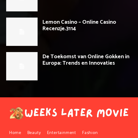
Lemon Casino – Online Casino
Recenzje.3114
De Toekomst van Online Gokken in
Europa: Trends en Innovaties
Home
Beauty
Entertainment
Fashion