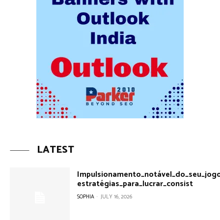
LATEST
Impulsionamento_notável_do_seu_jog
estratégias_para_lucrar_consist
SOPHIA
-
JULY 16, 2026