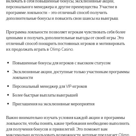
включать в себя повышенные бонусы, эксклюзивные акции,
персонального менеджера и другие преимущества. Участие в
программе лояльности – это отличный способ получить
дополнительные бонусы и повысить свои шансы на выигрыш.
Программа лояльности позволяет игрокам чувствовать себя более
ценными и получать дополнительные выгоды от своей игры. Это
отличный способ поощрить постоянных игроков и мотивировать
их продолжать играть в Olimp Casino.
Повышенные бонусы для игроков с высоким статусом
Эксклюзивные акции, доступные только участникам программы
лояльности
Персональный менеджер для VIP-игроков
Более быстрые выплаты выигрышей
Приглашения на эксклюзивные мероприятия
Важно внимательно изучать условия каждой акции и программы
лояльности, чтобы понять, какие требования необходимо выполнить
для получения бонусов и привилегий. Это поможет вам
максимально использовать возможности, которые предлагает Olimp