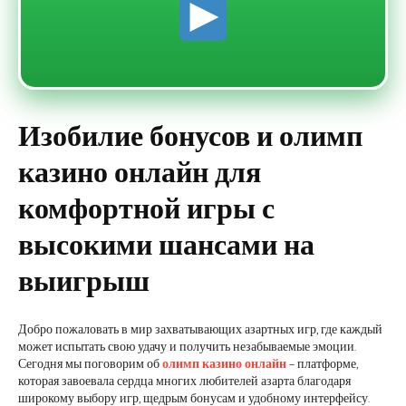
Изобилие бонусов и олимп
казино онлайн для
комфортной игры с
высокими шансами на
выигрыш
Добро пожаловать в мир захватывающих азартных игр, где каждый
может испытать свою удачу и получить незабываемые эмоции.
Сегодня мы поговорим об
олимп казино онлайн
– платформе,
которая завоевала сердца многих любителей азарта благодаря
широкому выбору игр, щедрым бонусам и удобному интерфейсу.