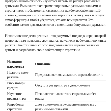
прекрасная возможность научиться играть, не рискуя реальными
деньгами. Вы можете экспериментировать с разными ставками и
стратегиями, чтобы понять, какая из них наиболее эффективна. В-
третьих, демо-режим позволяет вам оценить графику, звук и общую
атмосферу игры, чтобы убедиться, что она вам нравится. Это
особенно важно для видеослотов с сложными бонусными раундами.
Использование демо-режима – это разумный подход к игре, который
позволяет вам повысить свои шансы на успех и избежать ненужных
рисков. Это отличный способ подготовиться к игре на реальные
деньги и разработать свою собственную стратегию.
Название
Описание
параметра
Наличие демо-
Предоставляет возможность играть бесплатно
режима
Риск потери
Отсутствует при игре в демо-режиме
средств
Изучение
Позволяет ознакомиться с правилами без
правил игры
риска
Разработка
Дает возможность экспериментировать с
стратегии
различными ставками