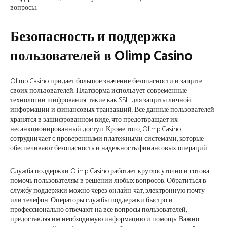
вопросы.
Безопасность и поддержка
пользователей в Olimp Casino
Olimp Casino придает большое значение безопасности и защите
своих пользователей. Платформа использует современные
технологии шифрования, такие как SSL, для защиты личной
информации и финансовых транзакций. Все данные пользователей
хранятся в зашифрованном виде, что предотвращает их
несанкционированный доступ. Кроме того, Olimp Casino
сотрудничает с проверенными платежными системами, которые
обеспечивают безопасность и надежность финансовых операций.
Служба поддержки Olimp Casino работает круглосуточно и готова
помочь пользователям в решении любых вопросов. Обратиться в
службу поддержки можно через онлайн-чат, электронную почту
или телефон. Операторы службы поддержки быстро и
профессионально отвечают на все вопросы пользователей,
предоставляя им необходимую информацию и помощь. Важно