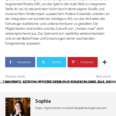
Augmented Reality (AR), um das Spiel in die reale Welt zu integrieren.
Stelle dir vor, du steuerst dein Huhn durch deine eigene Straße und
musst echten Hindernissen ausweichen! Andere Entwickler arbeiten an
der Integration von künstlicher Intelligenz (KI), um das Verhalten der
Fahrzeuge realistischer und unberechenbarer zu gestalten. Die
Möglichkeiten sind endlos und die Zukunft von „chicken road“ sieht
vielversprechend aus. Das Spiel wird sich zweifellos weiterentwickeln
und an die Bedürfnisse und Erwartungen seiner wachsenden
Fangemeinde anpassen.
Facebook
Twitter
Pinterest
Previous article
Next article
_ZAKŁADY_I_SZEROKI_WYBÓR_GIER_W_VAVADA_CASINO_DLA_KA
RASANTE_ACTION_MIT_CHICKENROAD_ERLEBEN_UND_DAS_HUHN_S
Sophia
https://lightsalmon-mandrill-651448.hostingersite.com