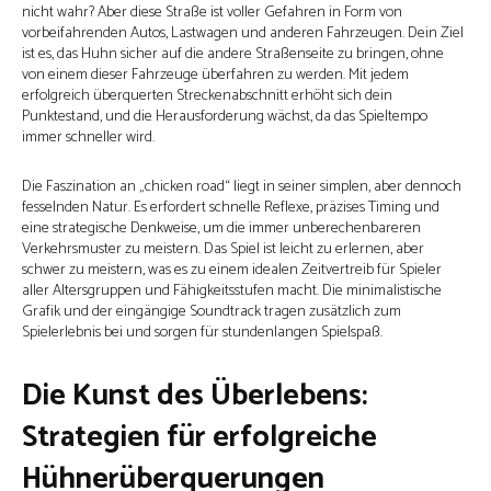
nicht wahr? Aber diese Straße ist voller Gefahren in Form von
vorbeifahrenden Autos, Lastwagen und anderen Fahrzeugen. Dein Ziel
ist es, das Huhn sicher auf die andere Straßenseite zu bringen, ohne
von einem dieser Fahrzeuge überfahren zu werden. Mit jedem
erfolgreich überquerten Streckenabschnitt erhöht sich dein
Punktestand, und die Herausforderung wächst, da das Spieltempo
immer schneller wird.
Die Faszination an „chicken road“ liegt in seiner simplen, aber dennoch
fesselnden Natur. Es erfordert schnelle Reflexe, präzises Timing und
eine strategische Denkweise, um die immer unberechenbareren
Verkehrsmuster zu meistern. Das Spiel ist leicht zu erlernen, aber
schwer zu meistern, was es zu einem idealen Zeitvertreib für Spieler
aller Altersgruppen und Fähigkeitsstufen macht. Die minimalistische
Grafik und der eingängige Soundtrack tragen zusätzlich zum
Spielerlebnis bei und sorgen für stundenlangen Spielspaß.
Die Kunst des Überlebens:
Strategien für erfolgreiche
Hühnerüberquerungen