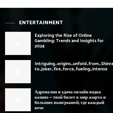
ENTERTAINMENT
Exploring the Rise of Online
Gambling: Trends and Insights for
2024
Intriguing_origins_unfold_from_Shinr
to_joker_fire_force_fueling_intense
Адреналин и удача онлайн водка
казино — твой билет в мир азарта и
больших выигрышей, где каждый
вече