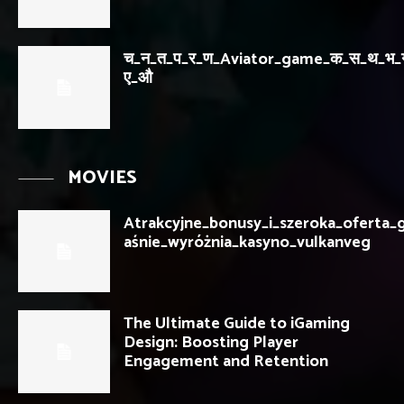
च_न_त_प_र_ण_Aviator_game_क_स_थ_भ
ए_औ
MOVIES
Atrakcyjne_bonusy_i_szeroka_oferta_
aśnie_wyróżnia_kasyno_vulkanveg
The Ultimate Guide to iGaming
Design: Boosting Player
Engagement and Retention