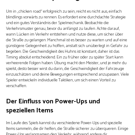
Um in „chicken road“ erfolgreich zu sein, reicht es nicht aus, einfach
blindlings vorwärts zu rennen. Es erfordert eine durchdachte Strategie
und ein gutes Verständnis der Spielmechanik. Beobachte die
Verkehrsmuster genau, bevor du anfängst zu laufen. Achte darauf,
wann Lücken im Verkehr entstehen und nutze diese, um sicher über
die Straße zu gelangen. Manchmal ist es besser zu warten und auf eine
günstigere Gelegenheit zu hoffen, anstatt sich unüberlegt in Gefahr zu
begeben. Die Geschwindigkeit des Huhns ist konstant, daher ist das
Timing absolut entscheidend. Ein zu früher oder zu später Start kann
verheerende Folgen haben. Übung macht den Meister, und je mehr du
spielst, desto besser wirst du darin, die Geschwindigkeit der Fahrzeuge
einzuschätzen und deine Bewegungen entsprechend anzupassen. Viele
Spieler entwickeln individuelle Taktiken, um sich einen Vorteil zu
verschaffen.
Der Einfluss von Power-Ups und
speziellen Items
Im Laufe des Spiels kannst du verschiedene Power-Ups und spezielle
Items sammeln, die dir helfen, die Straße sicherer zu überqueren. Einige
Power-Ups verlangsamen den Verkehr, während andere dir