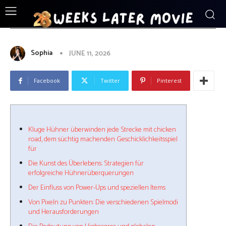
ENTERTAINMENT
Kluge_Hühner_überwinden_jede_Stre
Sophia
JUNE 11, 2026
Facebook
Twitter
Pinterest
Kluge Hühner überwinden jede Strecke mit chicken
road, dem süchtig machenden Geschicklichkeitsspiel
für
Die Kunst des Überlebens: Strategien für
erfolgreiche Hühnerüberquerungen
Der Einfluss von Power-Ups und speziellen Items
Von Pixeln zu Punkten: Die verschiedenen Spielmodi
und Herausforderungen