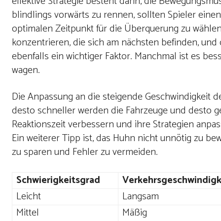
effektive Strategie besteht darin, die Bewegungsm
blindlings vorwärts zu rennen, sollten Spieler ei
optimalen Zeitpunkt für die Überquerung zu wählen. 
konzentrieren, die sich am nächsten befinden, und
ebenfalls ein wichtiger Faktor. Manchmal ist es bes
wagen.
Die Anpassung an die steigende Geschwindigkeit des 
desto schneller werden die Fahrzeuge und desto ge
Reaktionszeit verbessern und ihre Strategien anpa
Ein weiterer Tipp ist, das Huhn nicht unnötig zu b
zu sparen und Fehler zu vermeiden.
Schwierigkeitsgrad
Verkehrsgeschwindigk
Leicht
Langsam
Mittel
Mäßig