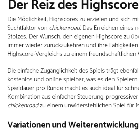
Der Reiz des Highscore
Die Möglichkeit, Highscores zu erzielen und sich mi
Suchtfaktor von
chickenroad
. Das Erreichen eines 
Stolzes. Der Wunsch, den eigenen Highscore zu übert
immer wieder zurückzukehren und ihre Fähigkeiten
Highscore-Vergleichs zu einem freundschaftlichen
Die einfache Zugänglichkeit des Spiels trägt ebenfal
kostenlos und online spielbar, was es den Spielern 
Spieldauer pro Runde macht es auch ideal für schne
Kombination aus einfacher Steuerung, progressiver
chickenroad
zu einem unwiderstehlichen Spiel für 
Variationen und Weiterentwicklung