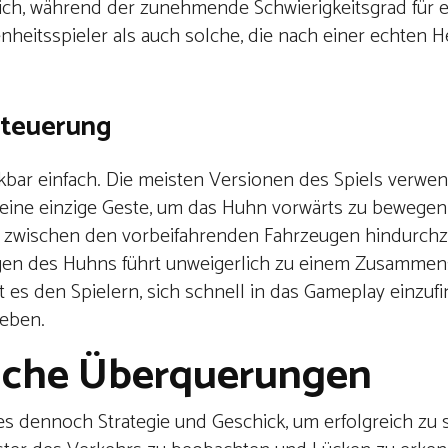
ich, während der zunehmende Schwierigkeitsgrad für ei
genheitsspieler als auch solche, die nach einer echten
Steuerung
nkbar einfach. Die meisten Versionen des Spiels verwe
 eine einzige Geste, um das Huhn vorwärts zu bewegen.
n zwischen den vorbeifahrenden Fahrzeugen hindurchz
Bewegen des Huhns führt unweigerlich zu einem Zusamm
t es den Spielern, sich schnell in das Gameplay einzuf
leben.
reiche Überquerungen
 es dennoch Strategie und Geschick, um erfolgreich zu s