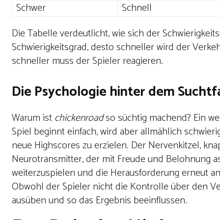
Schwer
Schnell
Die Tabelle verdeutlicht, wie sich der Schwierigkeit
Schwierigkeitsgrad, desto schneller wird der Ver
schneller muss der Spieler reagieren.
Die Psychologie hinter dem Suchtf
Warum ist
chickenroad
so süchtig machend? Ein wes
Spiel beginnt einfach, wird aber allmählich schwieri
neue Highscores zu erzielen. Der Nervenkitzel, kn
Neurotransmitter, der mit Freude und Belohnung ass
weiterzuspielen und die Herausforderung erneut an
Obwohl der Spieler nicht die Kontrolle über den V
ausüben und so das Ergebnis beeinflussen.