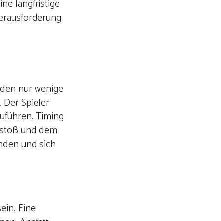
ne langfristige
 Herausforderung
nden nur wenige
 Der Spieler
uführen. Timing
enstoß und dem
inden und sich
ein. Eine