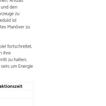
nen. Anstatt
n und den
hrzeuge zu
eduld ist
antes Manöver zu
el fortschreitet,
n ihre
itt zu halten.
 sein, um Energie
aktionszeit