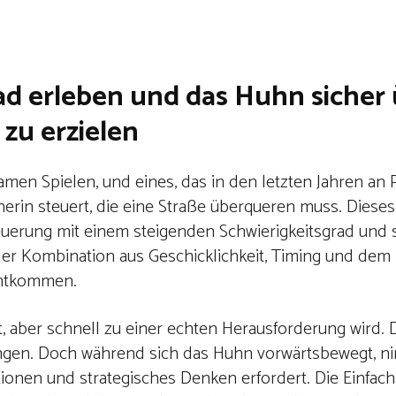
ad erleben und das Huhn sicher 
zu erzielen
samen Spielen, und eines, das in den letzten Jahren an 
rin steuert, die eine Straße überqueren muss. Dieses S
uerung mit einem steigenden Schwierigkeitsgrad und s
 der Kombination aus Geschicklichkeit, Timing und dem 
entkommen.
kt, aber schnell zu einer echten Herausforderung wird. Da
ringen. Doch während sich das Huhn vorwärtsbewegt, n
ionen und strategisches Denken erfordert. Die Einfach