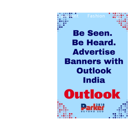
Home
Beauty
Entertainment
Fashion