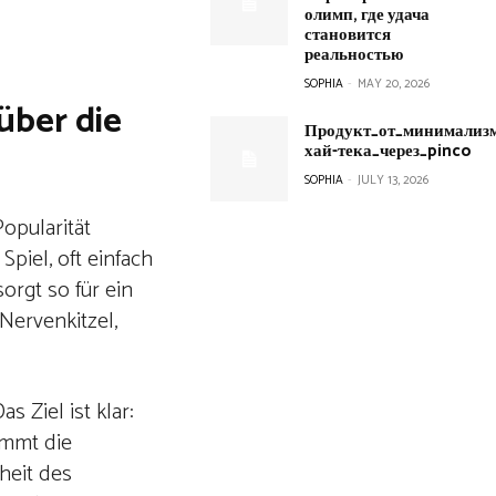
олимп, где удача
становится
реальностью
SOPHIA
-
MAY 20, 2026
über die
Продукт_от_минимализ
хай-тека_через_pinco
SOPHIA
-
JULY 13, 2026
Popularität
piel, oft einfach
orgt so für ein
Nervenkitzel,
s Ziel ist klar:
immt die
heit des