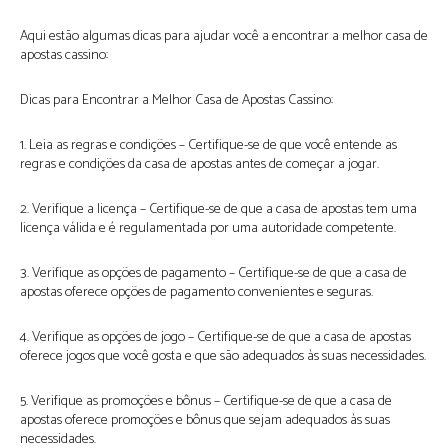
Aqui estão algumas dicas para ajudar você a encontrar a melhor casa de
apostas cassino:
Dicas para Encontrar a Melhor Casa de Apostas Cassino:
1. Leia as regras e condições – Certifique-se de que você entende as
regras e condições da casa de apostas antes de começar a jogar.
2. Verifique a licença – Certifique-se de que a casa de apostas tem uma
licença válida e é regulamentada por uma autoridade competente.
3. Verifique as opções de pagamento – Certifique-se de que a casa de
apostas oferece opções de pagamento convenientes e seguras.
4. Verifique as opções de jogo – Certifique-se de que a casa de apostas
oferece jogos que você gosta e que são adequados às suas necessidades.
5. Verifique as promoções e bônus – Certifique-se de que a casa de
apostas oferece promoções e bônus que sejam adequados às suas
necessidades.