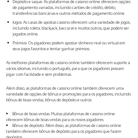
Depósito e saque: As plataformas de cassino online oferecem opções
de pagamento variadas, incluindo cartões de crédito, débito,
transferências bancárias e outros métodos de pagamento online.
Jogos: As casas de apostas cassino oferecem uma variedade de jogos,
incluindo roleta, blackjack, baccarat e muitos outros, que podem ser
jogados online.
Prémios: Os jogadores podem apostar dinheiro real ou virtual em
seus jogos favoritos e tentar ganhar prémios.
As melhores plataformas de cassino online também oferecem suporte a
vários idiomas, incluindo o português, para que os jogadores possam
jogar com facilidade e sem problemas.
Além disso, as plataformas de cassino online também oferecem uma
variedade de opções de bônus e promoções para os jogadores, incluindo
bônus de boas-vindas, bônus de depósito e outros.
Bônus de boas-vindas: Muitas plataformas de cassino online
oferecem bônus de boas-vindas para os novos jogadores.
Bônus de depósito: Além disso, as plataformas de cassino online
também oferecem bônus de depósito para os jogadores que fazem
depósitos.