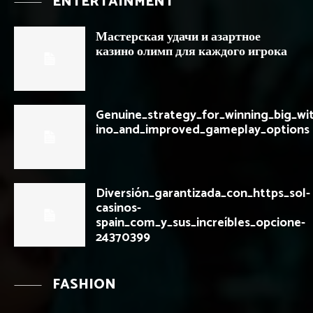
ENTERTAINMENT
Мастерская удачи и азартное
казино олимп для каждого игрока
Genuine_strategy_for_winning_big_wi
ino_and_improved_gameplay_options
Diversión_garantizada_con_https_sol-
casinos-
spain_com_y_sus_increíbles_opcione-
24370399
FASHION