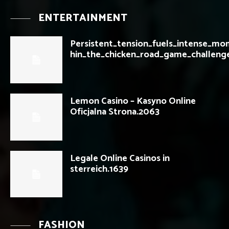
ENTERTAINMENT
Persistent_tension_fuels_intense_mo
hin_the_chicken_road_game_challeng
Lemon Casino – Kasyno Online
Oficjalna Strona.2063
Legale Online Casinos in
sterreich.1639
FASHION