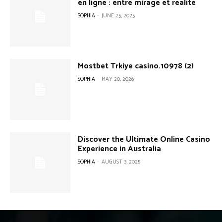
en ligne : entre mirage et réalité
SOPHIA
-
JUNE 25, 2025
Mostbet Trkiye casino.10978 (2)
SOPHIA
-
MAY 20, 2026
Discover the Ultimate Online Casino
Experience in Australia
SOPHIA
-
AUGUST 3, 2025