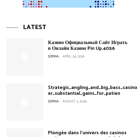
LATEST
Казино Официальный Сайт Играть
в Онлайн Казино Pin Up.4056
SOPHIA
-
APRIL 24, 2026
Strategic_angling_and_big_bass_casin
er_substantial_gains_for_patien
SOPHIA
-
AUGUST 3, 2026
Plongée dans l’univers des casinos