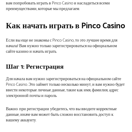
вам попробовать играть в Pinco Casino и насладиться всеми
преимуществами, которые мы предлагаем.
Как начать играть в Pinco Casino
Если вы еще не знакомы с Pinco Casino, то это лучшее время для
начала! Вам нужно только зарегистрироваться на официальном
сайте казино и начать играть.
Шаг 1: Регистрация
Для начала вам нужно зарегистрироваться на официальном сайте
Pinco Casino. Это займет только несколько минут, и вам нужно будет
ввести некоторые личные данные, такие как имя, фамилия, адрес
электронной почты и пароль.
Важно: при регистрации убедитесь, что вы вводите корректные
данные, иначе вам может быть сложно восстановить доступ к
вашему аккаунту.