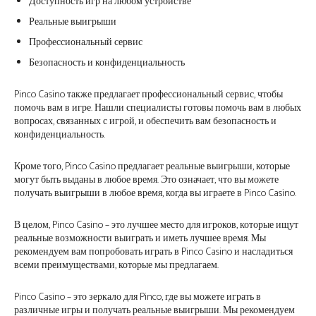
Доступность игр на любом устройстве
Реальные выигрыши
Профессиональный сервис
Безопасность и конфиденциальность
Pinco Casino также предлагает профессиональный сервис, чтобы
помочь вам в игре. Нашли специалисты готовы помочь вам в любых
вопросах, связанных с игрой, и обеспечить вам безопасность и
конфиденциальность.
Кроме того, Pinco Casino предлагает реальные выигрыши, которые
могут быть выданы в любое время. Это означает, что вы можете
получать выигрыши в любое время, когда вы играете в Pinco Casino.
В целом, Pinco Casino – это лучшее место для игроков, которые ищут
реальные возможности выиграть и иметь лучшее время. Мы
рекомендуем вам попробовать играть в Pinco Casino и насладиться
всеми преимуществами, которые мы предлагаем.
Pinco Casino – это зеркало для Pinco, где вы можете играть в
различные игры и получать реальные выигрыши. Мы рекомендуем