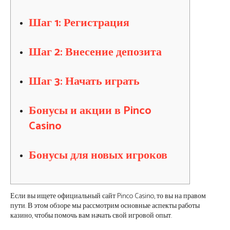
Шаг 1: Регистрация
Шаг 2: Внесение депозита
Шаг 3: Начать играть
Бонусы и акции в Pinco
Casino
Бонусы для новых игроков
Если вы ищете официальный сайт Pinco Casino, то вы на правом
пути. В этом обзоре мы рассмотрим основные аспекты работы
казино, чтобы помочь вам начать свой игровой опыт.