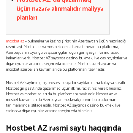
Mostbet AZ-da qazanmaq
üçün nəzərə alınmalıdır maliyyə
planları
mostbet az
– bukmeker və kazino şirkətinin Azerbaycan üçün hazırladığı
rəsmi sayt. Mostbet.az və mostbet.com adlarda tanınan bu platforma,
Azerbaycanın oyunçu və qazanççıları üçün geniş seçim və müraciət
imkanları verir. Mostbet AZ saytında qazino, bukmek, live casino, slotlar və
digər oyunlar arasında seçim edə bilərsiniz. Mostbet azerbaycan və
mostbet azerbaijan kavramları da bu platformanı təsvir edir.
Mostbet AZ saytının giriş prossesi basqa bir saytdan daha kolay və sürətli.
Mostbet giriş saytında qazanmaq üçün ilk müraciətinizi verə bilərsiniz.
Mostbet və mosbet adları da bu platformanı təsvir edir. Mosbet az və
mosbet kavramları da Azerbaycan məsləhətçilərinin bu platformanı
tanımalarında istifadə edilir. Mostbet AZ saytında qazino, bukmek, live
casino və digər oyunlar arasında seçim edə bilərsiniz.
Mostbet AZ rəsmi saytı haqqında