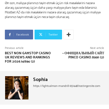
Ən son, maliyyə planınızı təyin etmək üçün risk məsələlərini nəzərə
alaraq, qazanmaq üçün daha yaxşı maliyyə planı təyin edə bilərsiniz.
Mostbet AZ-da risk məsələlərini nəzərə alaraq, qazanmaq üçün maliyyə
planınızı təyin etmək üçün necə təyin olunacaq.
Facebook
Twitter
Previous article
Next article
BEST NON GAMSTOP CASINO
– ОФИЦИАЛЬНЫЙ САЙТ
UK REVIEWS AND RANKINGS
PINCO CASINO.8991 (2)
FOR 2026.14894 (2)
Sophia
https://lightsalmon-mandrill-651448.hostingersite.com