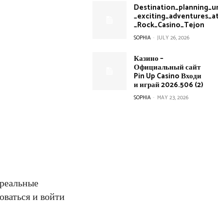
Destination_planning_u
_exciting_adventures_a
_Rock_Casino_Tejon
SOPHIA
-
JULY 26, 2026
Казино –
Официальный сайт
Pin Up Casino Входи
и играй 2026.506 (2)
SOPHIA
-
MAY 23, 2026
 реальные
оваться и войти