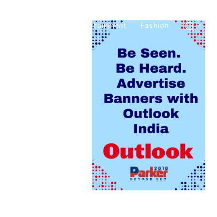
Home
Beauty
Entertainment
Fashion