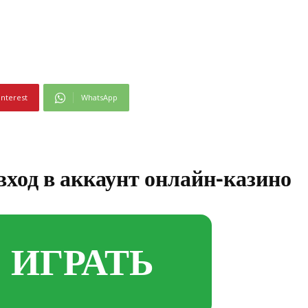
interest
WhatsApp
вход в аккаунт онлайн-казино
ИГРАТЬ