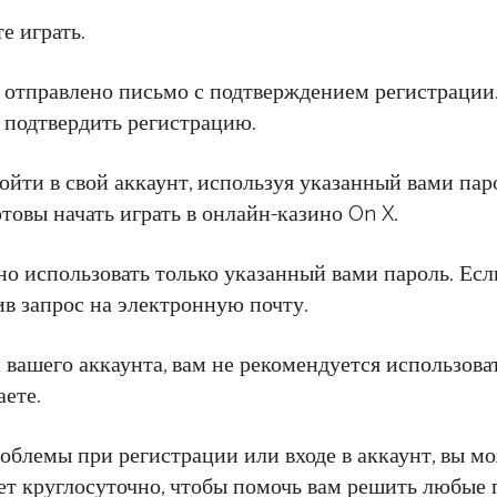
е играть.
т отправлено письмо с подтверждением регистрации
ы подтвердить регистрацию.
ойти в свой аккаунт, используя указанный вами па
отовы начать играть в онлайн-казино On X.
но использовать только указанный вами пароль. Ес
ив запрос на электронную почту.
 вашего аккаунта, вам не рекомендуется использоват
аете.
облемы при регистрации или входе в аккаунт, вы м
ает круглосуточно, чтобы помочь вам решить любые