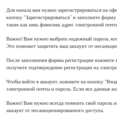
Для начала вам нужно зарегистрироваться на офи
кнопку “Зарегистрироваться” и заполните форму
такие как имя, фамилия, адрес электронной почт
Важно! Вам нужно выбрать надежный пароль, кот
Это поможет защитить ваш аккаунт от несанкци
После заполнения формы регистрации нажмите на
получите подтверждение регистрации на электр
Чтобы войти в аккаунт, нажмите на кнопку “Вход
электронной почты и пароль. Если все данные ко
Важно! Вам нужно всегда помнить свой пароль и
аккаунт от несанкционированного доступа.