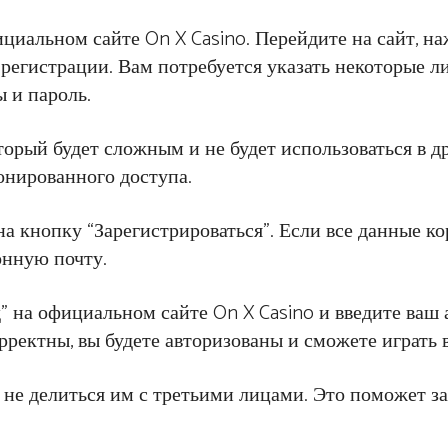
циальном сайте On X Casino. Перейдите на сайт, н
 регистрации. Вам потребуется указать некоторые л
ы и пароль.
орый будет сложным и не будет использоваться в д
онированного доступа.
 кнопку “Зарегистрироваться”. Если все данные ко
онную почту.
” на официальном сайте On X Casino и введите ваш 
рректны, вы будете авторизованы и сможете играть
 не делиться им с третьими лицами. Это поможет з