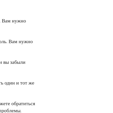
. Вам нужно
роль. Вам нужно
ли вы забыли
ь один и тот же
ожете обратиться
 проблемы.