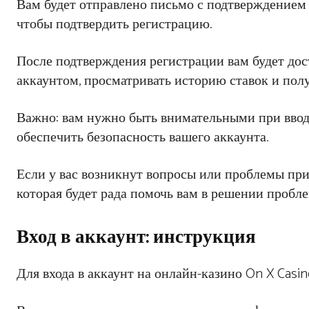
Вам будет отправлено письмо с подтверждением 
чтобы подтвердить регистрацию.
После подтверждения регистрации вам будет дос
аккаунтом, просматривать историю ставок и пол
Важно: вам нужно быть внимательными при ввод
обеспечить безопасность вашего аккаунта.
Если у вас возникнут вопросы или проблемы при
которая будет рада помочь вам в решении пробл
Вход в аккаунт: инструкция
Для входа в аккаунт на онлайн-казино On X Casi