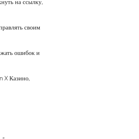
нуть на ссылку,
управлять своим
ежать ошибок и
n X Казино,