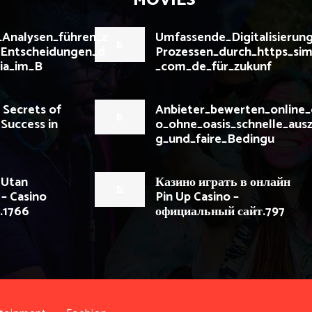
MOVIES
_Analysen_führen_z
Umfassende_Digitalisierun
_Entscheidungen_d
Prozessen_durch_https_sim
ia_im_B
_com_de_für_zukunf
 Secrets of
Anbieter_bewerten_online_
 Success in
o_ohne_oasis_schnelle_aus
g_und_faire_Bedingu
 Utan
Казино играть в онлайн
 – Casino
Pin Up Casino –
.1766
официальный сайт.797