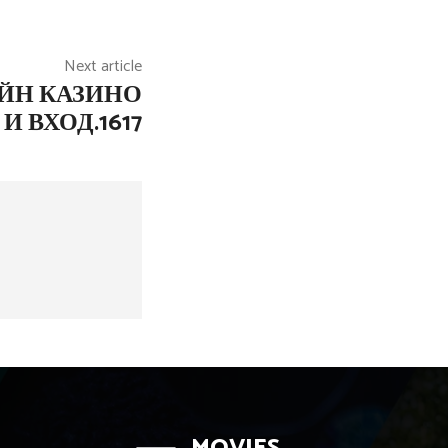
Next article
ЙН КАЗИНО
И ВХОД.1617