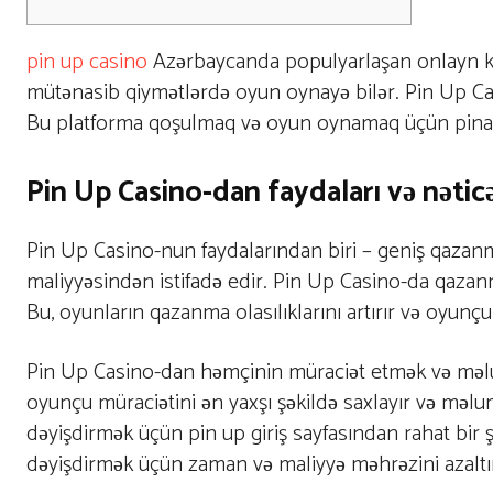
pin up casino
Azərbaycanda populyarlaşan onlayn kaz
mütənasib qiymətlərdə oyun oynayə bilər. Pin Up Cas
Bu platforma qoşulmaq və oyun oynamaq üçün pinap a
Pin Up Casino-dan faydaları və nəticə
Pin Up Casino-nun faydalarından biri – geniş qazanm
maliyyəsindən istifadə edir. Pin Up Casino-da qazanma
Bu, oyunların qazanma olasılıklarını artırır və oyun
Pin Up Casino-dan həmçinin müraciət etmək və məlum
oyunçu müraciətini ən yaxşı şəkildə saxlayır və məl
dəyişdirmək üçün pin up giriş sayfasından rahat bir ş
dəyişdirmək üçün zaman və maliyyə məhrəzini azaltı