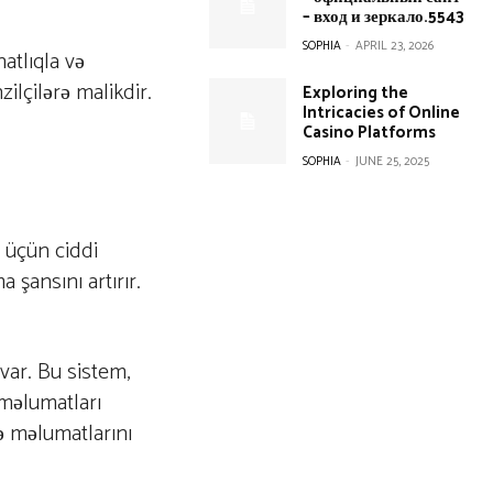
– вход и зеркало.5543
SOPHIA
-
APRIL 23, 2026
atlıqla və
lçilərə malikdir.
Exploring the
Intricacies of Online
Casino Platforms
SOPHIA
-
JUNE 25, 2025
 üçün ciddi
şansını artırır.
var. Bu sistem,
 məlumatları
ə məlumatlarını