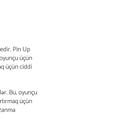
edir. Pin Up
, oyunçu üçün
aq üçün ciddi
lər. Bu, oyunçu
artırmaq üçün
qazanma