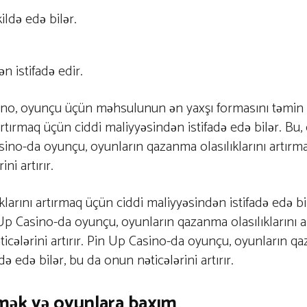
ldə edə bilər.
 istifadə edir.
sino, oyunçu üçün məhsulunun ən yaxşı formasını təmin 
rtırmaq üçün ciddi maliyyəsindən istifadə edə bilər. Bu
sino-da oyunçu, oyunların qazanma olasılıklarını artırm
ni artırır.
arını artırmaq üçün ciddi maliyyəsindən istifadə edə bi
Up Casino-da oyunçu, oyunların qazanma olasılıklarını 
əticələrini artırır. Pin Up Casino-da oyunçu, oyunların 
də edə bilər, bu da onun nəticələrini artırır.
mək və oyunlara baxım