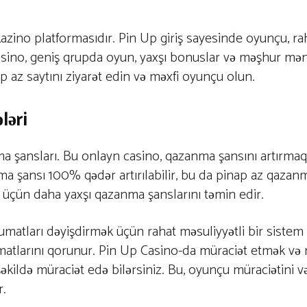
ino platformasıdır. Pin Up giriş sayesinde oyunçu, rah
ino, geniş qrupda oyun, yaxşı bonuslar və məşhur mənzi
z saytını ziyarət edin və məxfi oyunçu olun.
ləri
a şansları. Bu onlayn casino, qazanma şansını artırmaq
 şansı 100% qədər artırılabilir, bu da pinap az qazanma 
çu üçün daha yaxşı qazanma şanslarını təmin edir.
atları dəyişdirmək üçün rahat məsuliyyətli bir sistem 
umatlarını qorunur. Pin Up Casino-da müraciət etmək və
əkildə müraciət edə bilərsiniz. Bu, oyunçu müraciətini v
r.