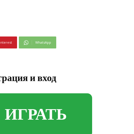
interest
WhatsApp
трация и вход
ИГРАТЬ