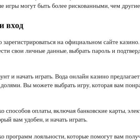
ые игры могут быть более рискованными, чем другие
и вход
о зарегистрироваться на официальном сайте казино.
ести свои личные данные, выбрать пароль и подтвер
унт и начать играть. Вода онлайн казино предлагае
 долями. Вы можете выбрать игру, которая вам понра
ко способов оплаты, включая банковские карты, эле
рый вам удобен, и начать играть.
ко программ лояльности, которые помогут вам полу