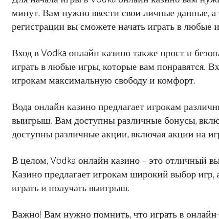
минут. Вам нужно ввести свои личные данные, а 
регистрации вы сможете начать играть в любые и
Вход в Vodka онлайн казино также прост и безоп
играть в любые игры, которые вам понравятся. Вх
игрокам максимальную свободу и комфорт.
Вода онлайн казино предлагает игрокам различны
выигрыш. Вам доступны различные бонусы, включ
доступны различные акции, включая акции на иг
В целом, Vodka онлайн казино – это отличный вы
Казино предлагает игрокам широкий выбор игр, 
играть и получать выигрыш.
Важно! Вам нужно помнить, что играть в онлайн-