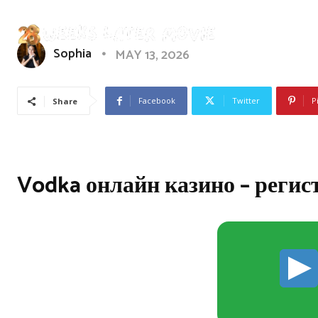
Sophia
MAY 13, 2026
Facebook
Twitter
P
Share
Vodka онлайн казино – регис