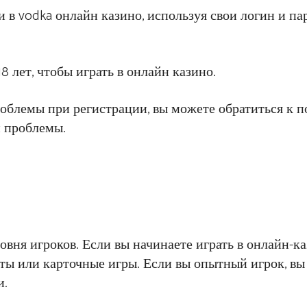
 в vodka онлайн казино, используя свои логин и пар
 лет, чтобы играть в онлайн казино.
роблемы при регистрации, вы можете обратиться к 
и проблемы.
вня игроков. Если вы начинаете играть в онлайн-ка
оты или карточные игры. Если вы опытный игрок, в
и.