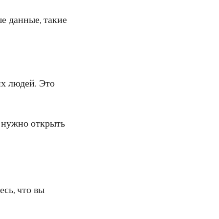
ые данные, такие
их людей. Это
 нужно открыть
сь, что вы