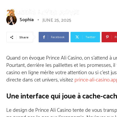
Sophia
JUNE 25, 2025
Facebook
Twitter
P
Share
Quand on évoque Prince Ali Casino, on s’attend à u
Pourtant, derrière les paillettes et les promesses, il
casino en ligne mérite votre attention ou si c’est 
directe dans cet univers, visitez
prince-ali-casino.ap
Une interface qui joue à cache-cache
Le design de Prince Ali Casino tente de vous transp