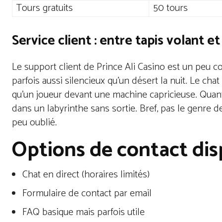
Tours gratuits
50 tours
Service client : entre tapis volant e
Le support client de Prince Ali Casino est un peu c
parfois aussi silencieux qu’un désert la nuit. Le chat
qu’un joueur devant une machine capricieuse. Quant 
dans un labyrinthe sans sortie. Bref, pas le genre d
peu oublié.
Options de contact dis
Chat en direct (horaires limités)
Formulaire de contact par email
FAQ basique mais parfois utile