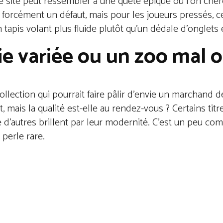
le site peut ressembler à une quête épique où l’on che
 forcément un défaut, mais pour les joueurs pressés, c
n tapis volant plus fluide plutôt qu’un dédale d’onglets
ie variée ou un zoo mal 
llection qui pourrait faire pâlir d’envie un marchand d
t, mais la qualité est-elle au rendez-vous ? Certains tit
ue d’autres brillent par leur modernité. C’est un peu c
 perle rare.