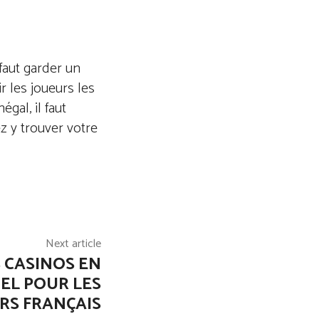
faut garder un
r les joueurs les
gal, il faut
ez y trouver votre
Next article
 CASINOS EN
IEL POUR LES
RS FRANÇAIS