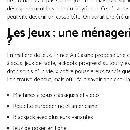
ne prend pas le pas sur l’ergonomie. Naviguer sur 
désespérément la sortie du labyrinthe. Ce n’est pas
peut vite devenir un casse-tête. On aurait préféré u
Les jeux : une ménager
?
En matière de jeux, Prince Ali Casino propose une co
à sous, jeux de table, jackpots progressifs… tout y es
droit sortis d’un vieux coffre poussiéreux, tandis q
l’on trouve de tout, mais où il faut savoir dénicher la
Machines à sous classiques et vidéo
Roulette européenne et américaine
Blackjack avec plusieurs variantes
Jeux de poker en ligne