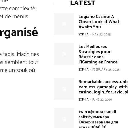
rche
LATEST
ette complexité
 et de menus.
Legiano Casino: A
Closer Look at What
organisé
Awaits You
SOPHIA
-
MAY 23, 2025
Les Meilleures
Stratégies pour
e tapis. Machines
Réussir dans
res semblent tout
l’iGaming en France
omme un souk où
SOPHIA
-
FEBRUARY 25, 2025
Remarkable_access_unl
eamless_gameplay_with
casino_login_for_avid_p
SOPHIA
-
JUNE 22, 2026
1win официальный
сайт букмекера
Обзор и зеркало для
входа.3858 (3)