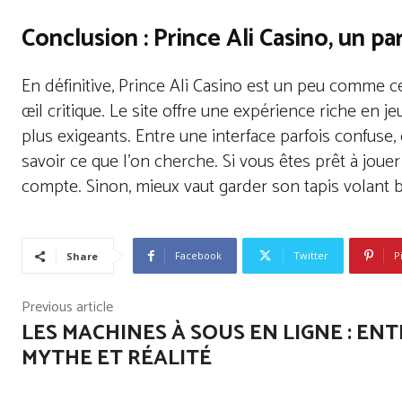
Conclusion : Prince Ali Casino, un p
En définitive, Prince Ali Casino est un peu comme ce
œil critique. Le site offre une expérience riche en j
plus exigeants. Entre une interface parfois confuse, d
savoir ce que l’on cherche. Si vous êtes prêt à jouer
compte. Sinon, mieux vaut garder son tapis volant b
Facebook
Twitter
P
Share
Previous article
LES MACHINES À SOUS EN LIGNE : EN
MYTHE ET RÉALITÉ