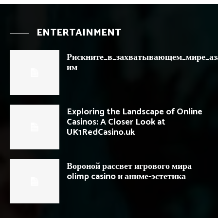
ENTERTAINMENT
Рискните_в_захватывающем_мире_аз
им
Exploring the Landscape of Online
Casinos: A Closer Look at
UK1RedCasino.uk
Вороной рассвет игрового мира
olimp casino и аниме-эстетика