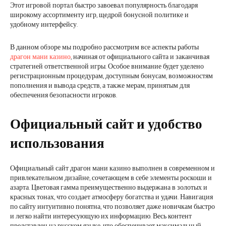
Этот игровой портал быстро завоевал популярность благодаря
широкому ассортименту игр, щедрой бонусной политике и
удобному интерфейсу.
В данном обзоре мы подробно рассмотрим все аспекты работы
драгон мани казино
, начиная от официального сайта и заканчивая
стратегией ответственной игры. Особое внимание будет уделено
регистрационным процедурам, доступным бонусам, возможностям
пополнения и вывода средств, а также мерам, принятым для
обеспечения безопасности игроков.
Официальный сайт и удобство
использования
Официальный сайт драгон мани казино выполнен в современном и
привлекательном дизайне, сочетающем в себе элементы роскоши и
азарта. Цветовая гамма преимущественно выдержана в золотых и
красных тонах, что создает атмосферу богатства и удачи. Навигация
по сайту интуитивно понятна, что позволяет даже новичкам быстро
и легко найти интересующую их информацию. Весь контент