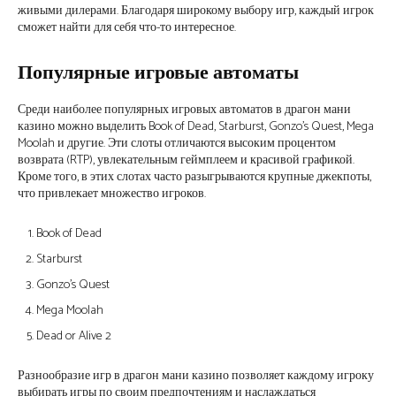
живыми дилерами. Благодаря широкому выбору игр, каждый игрок
сможет найти для себя что-то интересное.
Популярные игровые автоматы
Среди наиболее популярных игровых автоматов в драгон мани
казино можно выделить Book of Dead, Starburst, Gonzo’s Quest, Mega
Moolah и другие. Эти слоты отличаются высоким процентом
возврата (RTP), увлекательным геймплеем и красивой графикой.
Кроме того, в этих слотах часто разыгрываются крупные джекпоты,
что привлекает множество игроков.
Book of Dead
Starburst
Gonzo’s Quest
Mega Moolah
Dead or Alive 2
Разнообразие игр в драгон мани казино позволяет каждому игроку
выбирать игры по своим предпочтениям и наслаждаться