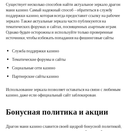
Существует несколько способов найти актуальное зеркало драгон
мани казино. Самый надежный способ – обратиться в службу
поддержки казино, которая всегда предоставит ссылку на рабочее
зеркало. Также актуальные зеркала часто публикуются на
тематических форумах и сайтах, посвященных азартным играм.
Однако будьте осторожны и используйте только проверенные
источники, чтобы избежать попадания на фишинговые сайты.
Служба поддержки казино
Тематические форумы и сайты
Социальные сети казино
Партнерские сайты казино
Использование зеркала позволяет оставаться на связи с любимым
казино, даже если официальный сайт заблокирован.
Бонусная политика и акции
Драгон мани казино славится своей щедрой бонусной политикой,