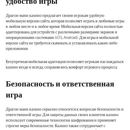
удобство игры
Драгон мани казино предлагает своим игрокам удобную
мобильную версию сайта, которая позволяет играть в любимые игры
в любом месте и в любое время. Мобильная версия сайта полностью
адаптирована для устройств с различными размерами экранов и
операционными системами (iOS, Android). Для игры в мобильной
версии сайта не требуется скачивать и устанавливать какие-либо
приложения.
Безупречная мобильная адаптация позволяет игрокам наслаждаться
казино везде и всегда, сохраняя весь комфорт игрового процесса.
Безопасность и ответственная
игра
Драгон мани казино серьезно относится к вопросам безопасности и
ответственной игры. Для защиты данных своих клиентов казино
использует современные технологии шифрования и применяет
строгие меры безопасности. Казино также сотрудничает с