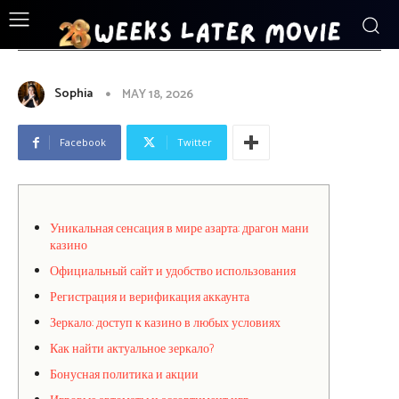
ENTERTAINMENT
Уникальная сенсация в мире
азарта драгон мани казино
Sophia
MAY 18, 2026
Facebook
Twitter
Уникальная сенсация в мире азарта: драгон мани
казино
Официальный сайт и удобство использования
Регистрация и верификация аккаунта
Зеркало: доступ к казино в любых условиях
Как найти актуальное зеркало?
Бонусная политика и акции