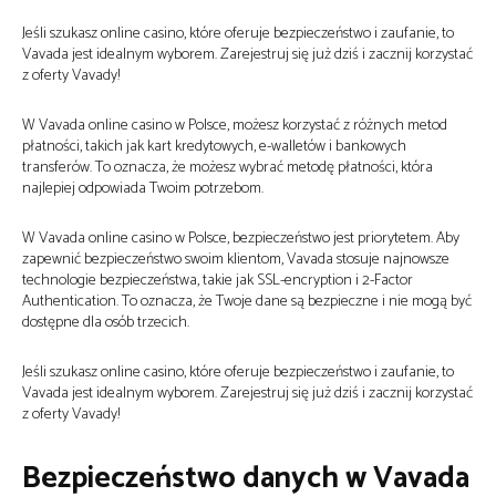
Jeśli szukasz online casino, które oferuje bezpieczeństwo i zaufanie, to
Vavada jest idealnym wyborem. Zarejestruj się już dziś i zacznij korzystać
z oferty Vavady!
W Vavada online casino w Polsce, możesz korzystać z różnych metod
płatności, takich jak kart kredytowych, e-walletów i bankowych
transferów. To oznacza, że możesz wybrać metodę płatności, która
najlepiej odpowiada Twoim potrzebom.
W Vavada online casino w Polsce, bezpieczeństwo jest priorytetem. Aby
zapewnić bezpieczeństwo swoim klientom, Vavada stosuje najnowsze
technologie bezpieczeństwa, takie jak SSL-encryption i 2-Factor
Authentication. To oznacza, że Twoje dane są bezpieczne i nie mogą być
dostępne dla osób trzecich.
Jeśli szukasz online casino, które oferuje bezpieczeństwo i zaufanie, to
Vavada jest idealnym wyborem. Zarejestruj się już dziś i zacznij korzystać
z oferty Vavady!
Bezpieczeństwo danych w Vavada