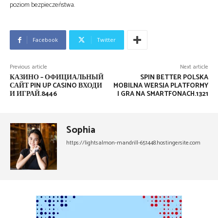
poziom bezpieczeństwa.
Facebook
Twitter
Previous article
Next article
КАЗИНО – ОФИЦИАЛЬНЫЙ
SPIN BETTER POLSKA
САЙТ PIN UP CASINO ВХОДИ
MOBILNA WERSJA PLATFORMY
И ИГРАЙ.8446
I GRA NA SMARTFONACH.1321
Sophia
https://lightsalmon-mandrill-651448.hostingersite.com