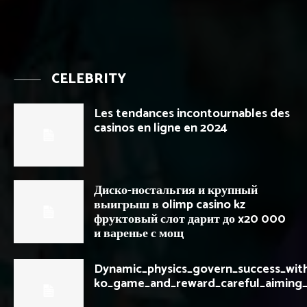
CELEBRITY
Les tendances incontournables des
casinos en ligne en 2024
Диско-ностальгия и крупный
выигрыш в olimp casino kz
фруктовый слот дарит до x20 000
и варенье с мощ
Dynamic_physics_govern_success_with
ko_game_and_reward_careful_aiming