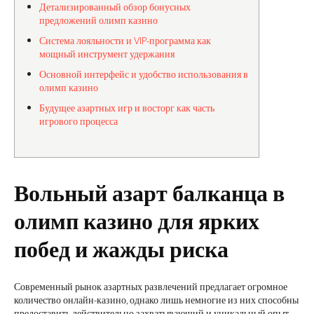
Детализированный обзор бонусных
предложений олимп казино
Система лояльности и VIP-программа как
мощный инструмент удержания
Основной интерфейс и удобство использования в
олимп казино
Будущее азартных игр и восторг как часть
игрового процесса
Вольный азарт балканца в
олимп казино для ярких
побед и жажды риска
Современный рынок азартных развлечений предлагает огромное
количество онлайн-казино, однако лишь немногие из них способны