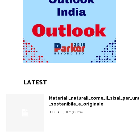
LATEST
Materiali_naturali_come_il_sisal_per_un
_sostenibile_e_originale
SOPHIA
-
JULY 30, 2026