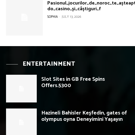
Pasionul_jocurilor_de_noroc_te_așteapt
do_casino_și_câștiguri_f
SOPHIA
-
JULY 13, 2026
ENTERTAINMENT
Slot Sites in GB Free Spins
Offers.5300
Hazineli Bahisler Keşfedin, gates of
olympus oyna Deneyimini Yaşayın