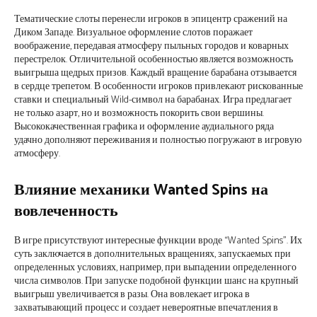
Тематические слоты перенесли игроков в эпицентр сражений на
Диком Западе. Визуальное оформление слотов поражает
воображение, передавая атмосферу пыльных городов и коварных
перестрелок. Отличительной особенностью является возможность
выигрыша щедрых призов. Каждый вращение барабана отзывается
в сердце трепетом. В особенности игроков привлекают рискованные
ставки и специальный Wild-символ на барабанах. Игра предлагает
не только азарт, но и возможность покорить свои вершины.
Высококачественная графика и оформление аудиального ряда
удачно дополняют переживания и полностью погружают в игровую
атмосферу.
Влияние механики Wanted Spins на
вовлеченность
В игре присутствуют интересные функции вроде “Wanted Spins”. Их
суть заключается в дополнительных вращениях, запускаемых при
определенных условиях, например, при выпадении определенного
числа символов. При запуске подобной функции шанс на крупный
выигрыш увеличивается в разы. Она вовлекает игрока в
захватывающий процесс и создает невероятные впечатления в