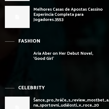
Melhores Casas de Apostas Cassino
Experincia Completa para
Jogadores.3553
FASHION
Aria Aber on Her Debut Novel,
‘Good Girl’
CELEBRITY
Šance_pro_hráče_s_review_mostbet_a
na_sportovní_události_v_roce_20