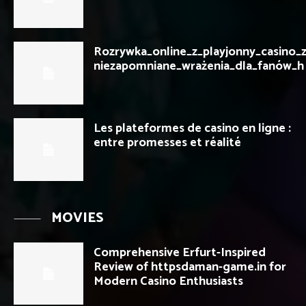
Rozrywka_online_z_playjonny_casino_
niezapomniane_wrażenia_dla_fanów_h
Les plateformes de casino en ligne :
entre promesses et réalité
MOVIES
Comprehensive Erfurt-Inspired
Review of httpsdaman-game.in for
Modern Casino Enthusiasts