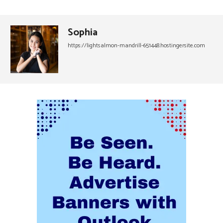
Sophia
https://lightsalmon-mandrill-651448.hostingersite.com