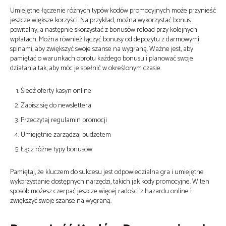
Umiejętne łączenie różnych typów kodów promocyjnych może przynieść
jeszcze większe korzyści. Na przykład, można wykorzystać bonus
powitalny, a następnie skorzystać z bonusów reload przy kolejnych
wpłatach. Można również łączyć bonusy od depozytu z darmowymi
spinami, aby zwiększyć swoje szanse na wygraną. Ważne jest, aby
pamiętać o warunkach obrotu każdego bonusu i planować swoje
działania tak, aby móc je spełnić w określonym czasie.
Śledź oferty kasyn online
Zapisz się do newslettera
Przeczytaj regulamin promocji
Umiejętnie zarządzaj budżetem
Łącz różne typy bonusów
Pamiętaj, że kluczem do sukcesu jest odpowiedzialna gra i umiejętne
wykorzystanie dostępnych narzędzi, takich jak kody promocyjne. W ten
sposób możesz czerpać jeszcze więcej radości z hazardu online i
zwiększyć swoje szanse na wygraną.