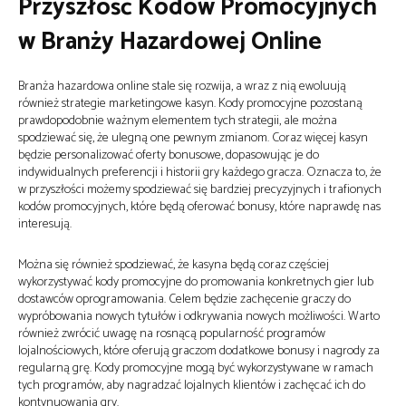
Przyszłość Kodów Promocyjnych
w Branży Hazardowej Online
Branża hazardowa online stale się rozwija, a wraz z nią ewoluują
również strategie marketingowe kasyn. Kody promocyjne pozostaną
prawdopodobnie ważnym elementem tych strategii, ale można
spodziewać się, że ulegną one pewnym zmianom. Coraz więcej kasyn
będzie personalizować oferty bonusowe, dopasowując je do
indywidualnych preferencji i historii gry każdego gracza. Oznacza to, że
w przyszłości możemy spodziewać się bardziej precyzyjnych i trafionych
kodów promocyjnych, które będą oferować bonusy, które naprawdę nas
interesują.
Można się również spodziewać, że kasyna będą coraz częściej
wykorzystywać kody promocyjne do promowania konkretnych gier lub
dostawców oprogramowania. Celem będzie zachęcenie graczy do
wypróbowania nowych tytułów i odkrywania nowych możliwości. Warto
również zwrócić uwagę na rosnącą popularność programów
lojalnościowych, które oferują graczom dodatkowe bonusy i nagrody za
regularną grę. Kody promocyjne mogą być wykorzystywane w ramach
tych programów, aby nagradzać lojalnych klientów i zachęcać ich do
kontynuowania gry.