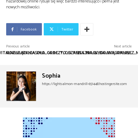
hazardowej online rysuje się więc bardzo interesująco i pełna jest
nowych możliwości.
Facebook
Twitter
Previous article
Next article
ITALNE_Z_NV_CASINO_CODE_TO_SZANSA_NA_WYGRANĄ_ONLINE
ROZWIĄZANIA_DLA_GRACZY_OD_REJESTRACJI_DO_WYGRANEJ_Z_
Sophia
https://lightsalmon-mandrill-651448.hostingersite.com