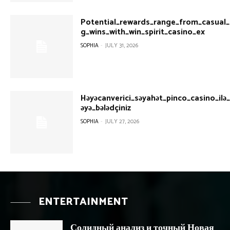
Potential_rewards_range_from_casual
g_wins_with_win_spirit_casino_ex
SOPHIA
-
JULY 31, 2026
Həyəcanverici_səyahət_pinco_casino_ilə_
əyə_bələdçiniz
SOPHIA
-
JULY 27, 2026
ENTERTAINMENT
Солидный анализ и точный Новая