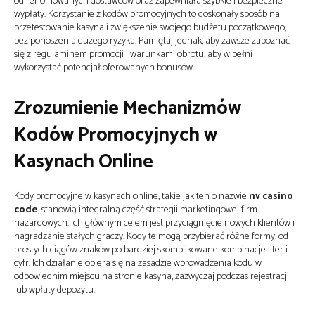
od renomowanych dostawców oraz zapewniała szybkie i bezpieczne
wypłaty. Korzystanie z kodów promocyjnych to doskonały sposób na
przetestowanie kasyna i zwiększenie swojego budżetu początkowego,
bez ponoszenia dużego ryzyka. Pamiętaj jednak, aby zawsze zapoznać
się z regulaminem promocji i warunkami obrotu, aby w pełni
wykorzystać potencjał oferowanych bonusów.
Zrozumienie Mechanizmów
Kodów Promocyjnych w
Kasynach Online
Kody promocyjne w kasynach online, takie jak ten o nazwie
nv casino
code
, stanowią integralną część strategii marketingowej firm
hazardowych. Ich głównym celem jest przyciągnięcie nowych klientów i
nagradzanie stałych graczy. Kody te mogą przybierać różne formy, od
prostych ciągów znaków po bardziej skomplikowane kombinacje liter i
cyfr. Ich działanie opiera się na zasadzie wprowadzenia kodu w
odpowiednim miejscu na stronie kasyna, zazwyczaj podczas rejestracji
lub wpłaty depozytu.