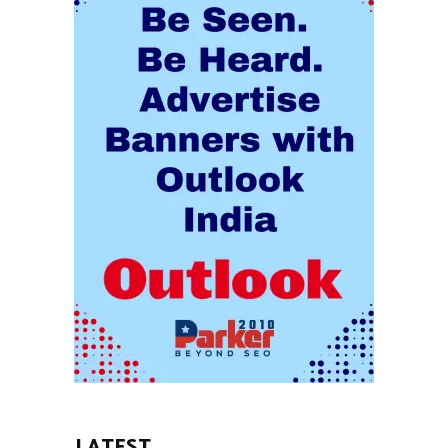
LATEST