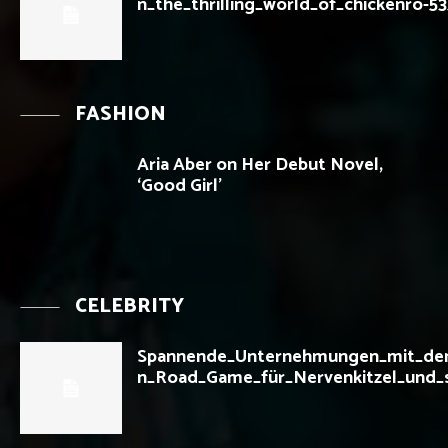
n_the_thrilling_world_of_chickenro-5
FASHION
Aria Aber on Her Debut Novel,
‘Good Girl’
CELEBRITY
Spannende_Unternehmungen_mit_de
n_Road_Game_für_Nervenkitzel_und_s