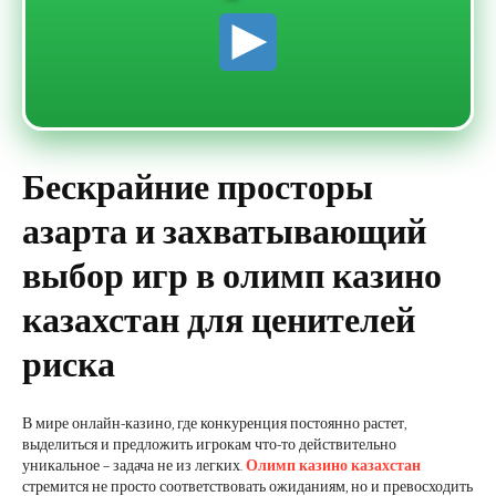
Бескрайние просторы
азарта и захватывающий
выбор игр в олимп казино
казахстан для ценителей
риска
В мире онлайн-казино, где конкуренция постоянно растет,
выделиться и предложить игрокам что-то действительно
уникальное – задача не из легких.
Олимп казино казахстан
стремится не просто соответствовать ожиданиям, но и превосходить