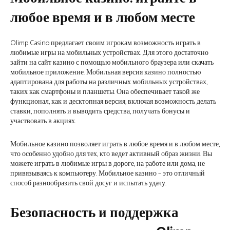
любое время и в любом месте
Olimp Casino предлагает своим игрокам возможность играть в
любимые игры на мобильных устройствах. Для этого достаточно
зайти на сайт казино с помощью мобильного браузера или скачать
мобильное приложение. Мобильная версия казино полностью
адаптирована для работы на различных мобильных устройствах,
таких как смартфоны и планшеты. Она обеспечивает такой же
функционал, как и десктопная версия, включая возможность делать
ставки, пополнять и выводить средства, получать бонусы и
участвовать в акциях.
Мобильное казино позволяет играть в любое время и в любом месте,
что особенно удобно для тех, кто ведет активный образ жизни. Вы
можете играть в любимые игры в дороге, на работе или дома, не
привязываясь к компьютеру. Мобильное казино – это отличный
способ разнообразить свой досуг и испытать удачу.
Безопасность и поддержка