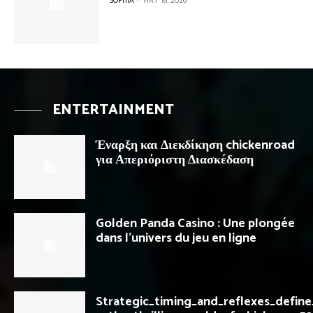
SOPHIA
-
MAY 18, 2026
ENTERTAINMENT
Έναρξη και Διεκδίκηση chickenroad
για Απεριόριστη Διασκέδαση
Golden Panda Casino : Une plongée
dans l’univers du jeu en ligne
Strategic_timing_and_reflexes_define