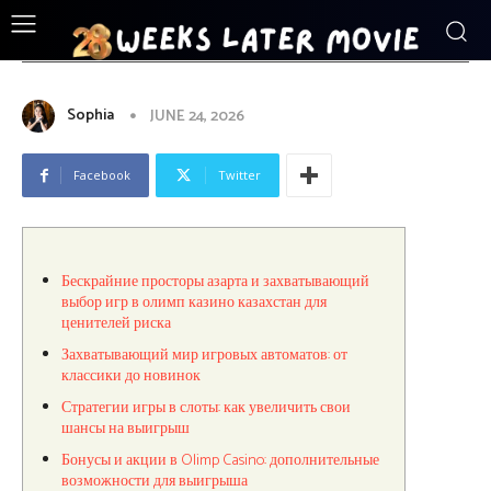
ENTERTAINMENT
Бескрайние_просторы_азарта_и_за
Sophia
JUNE 24, 2026
Facebook
Twitter
Бескрайние просторы азарта и захватывающий
выбор игр в олимп казино казахстан для
ценителей риска
Захватывающий мир игровых автоматов: от
классики до новинок
Стратегии игры в слоты: как увеличить свои
шансы на выигрыш
Бонусы и акции в Olimp Casino: дополнительные
возможности для выигрыша