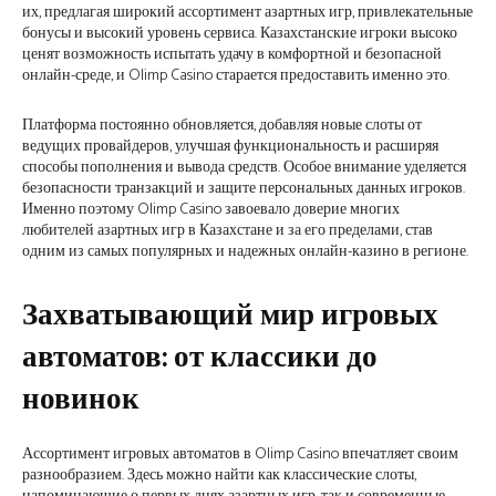
их, предлагая широкий ассортимент азартных игр, привлекательные
бонусы и высокий уровень сервиса. Казахстанские игроки высоко
ценят возможность испытать удачу в комфортной и безопасной
онлайн-среде, и Olimp Casino старается предоставить именно это.
Платформа постоянно обновляется, добавляя новые слоты от
ведущих провайдеров, улучшая функциональность и расширяя
способы пополнения и вывода средств. Особое внимание уделяется
безопасности транзакций и защите персональных данных игроков.
Именно поэтому Olimp Casino завоевало доверие многих
любителей азартных игр в Казахстане и за его пределами, став
одним из самых популярных и надежных онлайн-казино в регионе.
Захватывающий мир игровых
автоматов: от классики до
новинок
Ассортимент игровых автоматов в Olimp Casino впечатляет своим
разнообразием. Здесь можно найти как классические слоты,