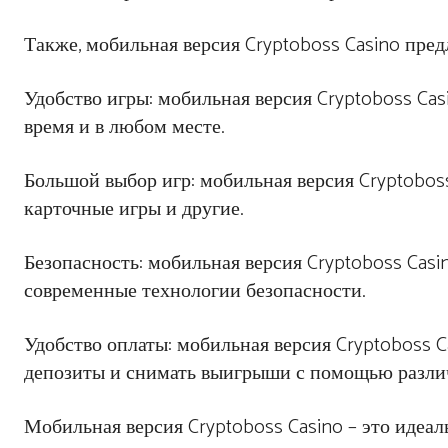
Также, мобильная версия Cryptoboss Casino пред
Удобство игры: мобильная версия Cryptoboss Casi
время и в любом месте.
Большой выбор игр: мобильная версия Cryptoboss
карточные игры и другие.
Безопасность: мобильная версия Cryptoboss Casi
современные технологии безопасности.
Удобство оплаты: мобильная версия Cryptoboss Ca
депозиты и снимать выигрыши с помощью разли
Мобильная версия Cryptoboss Casino – это идеаль