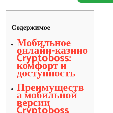
Содержимое
Мобильное
онлайн-казино
Cryptoboss:
комфорт и
доступность
Преимуществ
а мобильной
версии
Cryptoboss