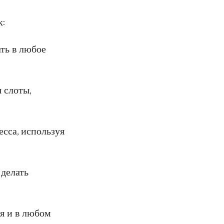
к:
ать в любое
 слоты,
есса, используя
 делать
мя и в любом