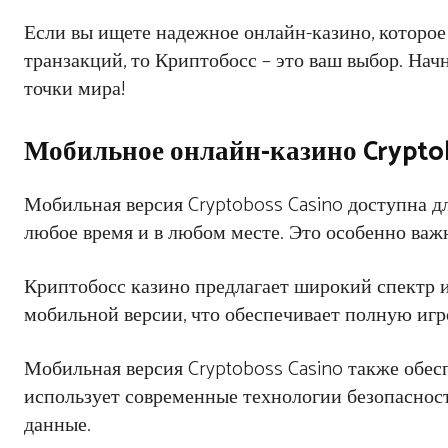
Если вы ищете надежное онлайн-казино, которое
транзакций, то Криптобосс – это ваш выбор. Нач
точки мира!
Мобильное онлайн-казино Cryptob
Мобильная версия Cryptoboss Casino доступна дл
любое время и в любом месте. Это особенно важн
Криптобосс казино предлагает широкий спектр иг
мобильной версии, что обеспечивает полную игр
Мобильная версия Cryptoboss Casino также обес
использует современные технологии безопасно
данные.