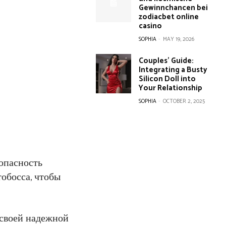
Gewinnchancen bei
zodiacbet online
casino
SOPHIA
-
MAY 19, 2026
Couples’ Guide:
Integrating a Busty
Silicon Doll into
Your Relationship
SOPHIA
-
OCTOBER 2, 2025
зопасность
обосса, чтобы
 своей надежной