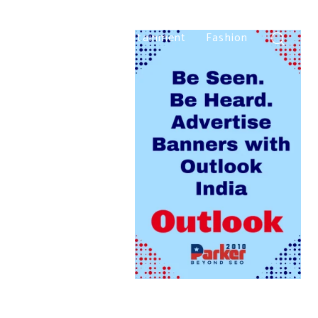
Home
Beauty
Entertainment
Fashion