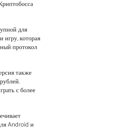
 Криптобосса
тупной для
и игру, которая
нный протокол
ерсия также
рублей.
грать с более
печивает
ля Android и