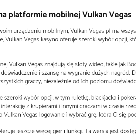
a platformie mobilnej Vulkan Vegas
swoim urządzeniu mobilnym, Vulkan Vegas pl ma wszys
, Vulkan Vegas kasyno oferuje szeroki wybór opcji, kt
ej Vulkan Vegas znajdują się sloty wideo, takie jak Bo
we doświadczenie i szansę na wygranie dużych nagród. 
zystkich graczy, niezależnie od ich poziomu doświadc
e szeroki wybór opcji, w tym ruletkę, blackjacka i poker
nterakcję z krupierami i innymi graczami w czasie rze
o Vulkan Vegas logowanie i wybrać grę, która Ci się po
eruje jeszcze więcej gier i funkcji. Ta wersja jest dost