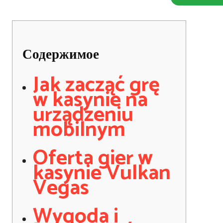
Содержимое
Jak zacząć grę
w kasynie na
urządzeniu
mobilnym
Oferta gier w
kasynie Vulkan
Vegas
Wygoda i