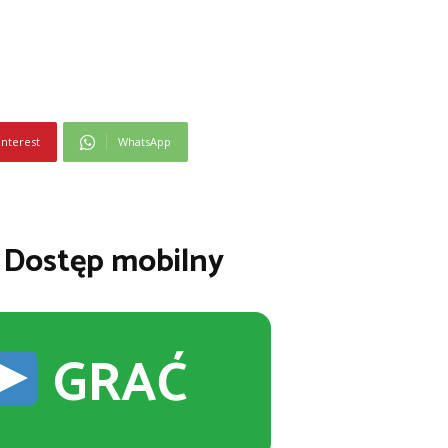
interest
WhatsApp
 Dostęp mobilny
GRAĆ