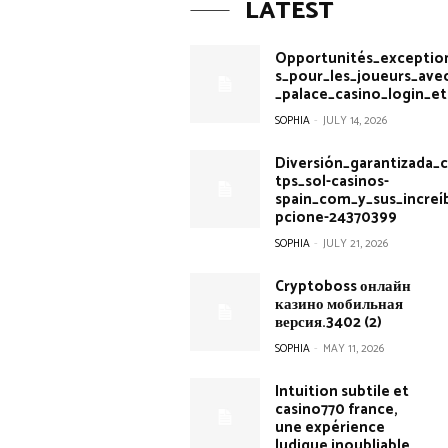
LATEST
Opportunités_exceptio
s_pour_les_joueurs_avec
_palace_casino_login_et
SOPHIA
-
JULY 14, 2026
Diversión_garantizada_
tps_sol-casinos-
spain_com_y_sus_increí
pcione-24370399
SOPHIA
-
JULY 21, 2026
Cryptoboss онлайн
казино мобильная
версия.3402 (2)
SOPHIA
-
MAY 11, 2026
Intuition subtile et
casino770 france,
une expérience
ludique inoubliable