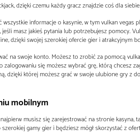
ackjack, dzięki czemu każdy gracz znajdzie coś dla siebie
 wszystkie informacje o kasynie, w tym vulkan vegas pl
 jeśli masz jakieś pytania lub potrzebujesz pomocy. V
ne, dzięki swojej szerokiej ofercie gier i atrakcyjnym 
ować na swoje konto. Możesz to zrobić za pomocą vulk
Po zalogowaniu się możesz wybrać grę, którą chcesz zag
ną, dzięki której możesz grać w swoje ulubione gry z 
eniu mobilnym
ajpierw musisz się zarejestrować na stronie kasyna, t
 szerokiej gamy gier i będziesz mógł skorzystać z ofer