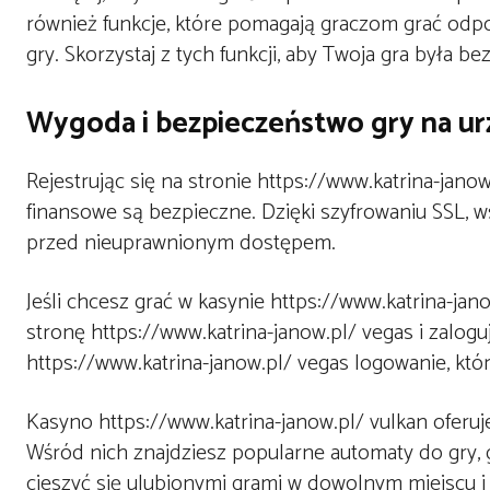
również funkcje, które pomagają graczom grać odpowi
gry. Skorzystaj z tych funkcji, aby Twoja gra była be
Wygoda i bezpieczeństwo gry na u
Rejestrując się na stronie https://www.katrina-jan
finansowe są bezpieczne. Dzięki szyfrowaniu SSL, 
przed nieuprawnionym dostępem.
Jeśli chcesz grać w kasynie https://www.katrina-jano
stronę https://www.katrina-janow.pl/ vegas i zalog
https://www.katrina-janow.pl/ vegas logowanie, któ
Kasyno https://www.katrina-janow.pl/ vulkan oferu
Wśród nich znajdziesz popularne automaty do gry, g
cieszyć się ulubionymi grami w dowolnym miejscu i