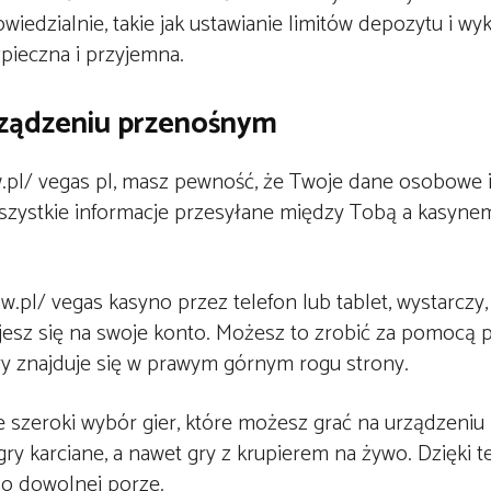
edzialnie, takie jak ustawianie limitów depozytu i wyk
zpieczna i przyjemna.
rządzeniu przenośnym
ow.pl/ vegas pl, masz pewność, że Twoje dane osobowe i
wszystkie informacje przesyłane między Tobą a kasyne
w.pl/ vegas kasyno przez telefon lub tablet, wystarczy,
ujesz się na swoje konto. Możesz to zrobić za pomocą 
ry znajduje się w prawym górnym rogu strony.
je szeroki wybór gier, które możesz grać na urządzeni
ry karciane, a nawet gry z krupierem na żywo. Dzięki 
 o dowolnej porze.