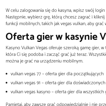
W celu zalogowania się do kasyna, wpisz swój login 
Następnie, wybierz grę, którą chcesz zagrać i klikn
funkcji mobilnych, takich jak vegas vulkan, aby gr
Oferta gier w kasynie 
Kasyno Vulkan Vegas oferuje szeroką gamę gier, w t
która Ci się podoba i zacząć grać już teraz. Wszystk
można je grać na urządzeniu mobilnym.
vulkan vegas 77 – oferta gier dla początkujących
vulkan vegas 91 – oferta gier dla doświadczonych
vulkan vegas kasyno – oferta gier dla wszystkich 
Pamiętaj, aby zawsze grać odpowiedzialnie i nie p