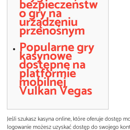
bezpieczeństw
o gry na
urządzeniu
przenośnym
Popularne gry
kasynowe
dostępne na
platformie
mobilnej
Vulkan Vegas
Jeśli szukasz kasyna online, które oferuje dostęp m
logowanie możesz uzyskać dostęp do swojego konta