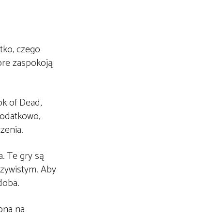
tko, czego
óre zaspokoją
ok of Dead,
Dodatkowo,
zenia.
a. Te gry są
czywistym. Aby
doba.
ępna na