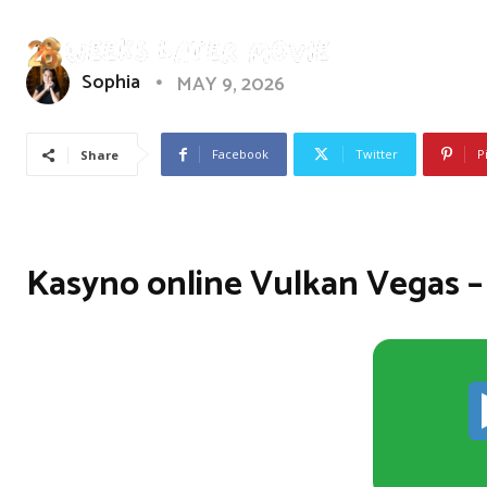
Sophia
MAY 9, 2026
Facebook
Twitter
P
Share
Kasyno online Vulkan Vegas –