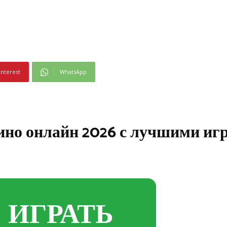
interest
WhatsApp
зино онлайн 2026 с лучшими и
ИГРАТЬ