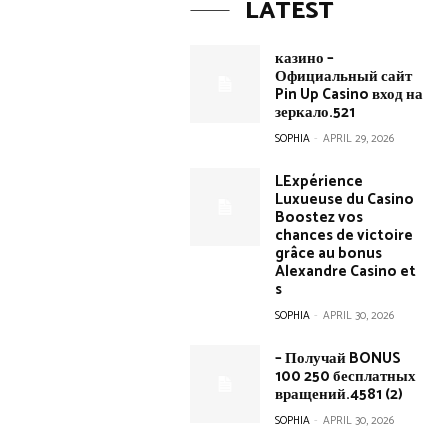
LATEST
казино –
Официальный сайт
Pin Up Casino вход на
зеркало.521
SOPHIA
-
APRIL 29, 2026
LExpérience
Luxueuse du Casino
Boostez vos
chances de victoire
grâce au bonus
Alexandre Casino et
s
SOPHIA
-
APRIL 30, 2026
– Получай BONUS
100 250 бесплатных
вращений.4581 (2)
SOPHIA
-
APRIL 30, 2026