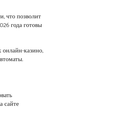
и, что позволит
2026 года готовы
 онлайн-казино,
втоматы.
овать
а сайте