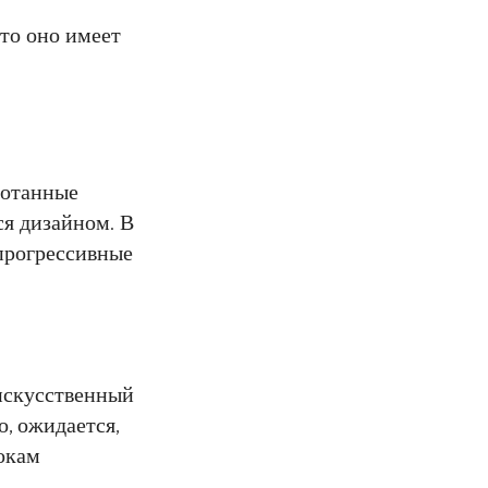
что оно имеет
ботанные
я дизайном. В
прогрессивные
искусственный
, ожидается,
окам