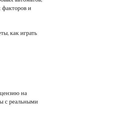
 факторов и
ты, как играть
лицензию на
ры с реальными