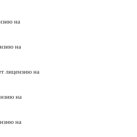
ензию на
ензию на
еет лицензию на
цензию на
цензию на