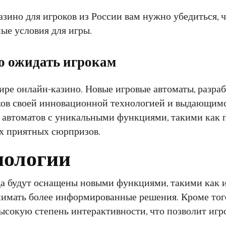
зино для игроков из России вам нужно убедиться, 
ые условия для игры.
о ожидать игрокам
мире онлайн-казино. Новые игровые автоматы, разра
ков своей инновационной технологией и выдающимс
 автоматов с уникальными функциями, такими как 
х приятных сюрпризов.
нологии
ода будут оснащены новыми функциями, такими как 
нимать более информированные решения. Кроме того
высокую степень интерактивности, что позволит игр