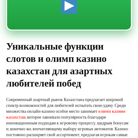
Уникальные функции
слотов и олимп казино
казахстан для азартных
любителей побед
Современный азартный рынок Казахстана предлагает широкий
спектр возможностей для любителей испытать свою удачу. Среди
множества онлайн-казино особое место занимает
олимп казино
казахстан
, которое завоевало популярность благодаря
инновационным подходам к игровому процессу, щедрым бонусам
и, конечно же, впечатляющему выбору игровых автоматов. Казино
постоянно расширяет свой ассортимент, предлагая игрокам самые