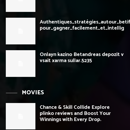
Authentiques_stratégies_autour_betif
pour_gagner_facilement_et_intellig
Onlayn kazino Betandreas depozit v
vsait xarma sullar.5235
MOVIES
Chance & Skill Collide Explore
plinko reviews and Boost Your
Winnings with Every Drop.