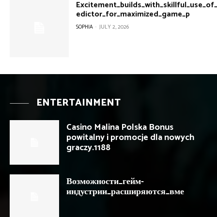
Excitement_builds_with_skillful_use_of
edictor_for_maximized_game_p
SOPHIA
-
JULY 2, 2026
ENTERTAINMENT
Casino Malina Polska Bonus
powitalny i promocje dla nowych
graczy.1188
Возможности_гейм-
индустрии_расширяются_вме