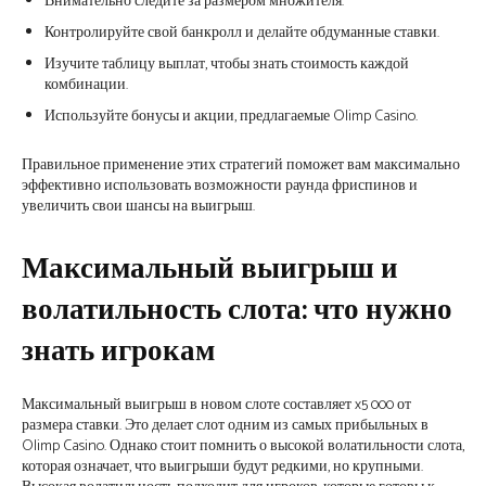
Внимательно следите за размером множителя.
Контролируйте свой банкролл и делайте обдуманные ставки.
Изучите таблицу выплат, чтобы знать стоимость каждой
комбинации.
Используйте бонусы и акции, предлагаемые Olimp Casino.
Правильное применение этих стратегий поможет вам максимально
эффективно использовать возможности раунда фриспинов и
увеличить свои шансы на выигрыш.
Максимальный выигрыш и
волатильность слота: что нужно
знать игрокам
Максимальный выигрыш в новом слоте составляет x5 000 от
размера ставки. Это делает слот одним из самых прибыльных в
Olimp Casino. Однако стоит помнить о высокой волатильности слота,
которая означает, что выигрыши будут редкими, но крупными.