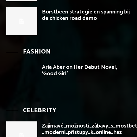
Borstbeen strategie en spanning bij
de chicken road demo
FASHION
Aria Aber on Her Debut Novel,
‘Good Girl’
CELEBRITY
Zajímavé_možnosti_zábavy_s_mostbet
_moderní_přístupy_k_online_haz