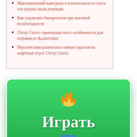
Максимальный выигрыш и волатильность слота:
что нужно знать игрокам
Как управлять банкроллом при высокой
волатильности
Olimp Casino: преимущества и особенности для
игроков из Казахстана
Перспективы развития и новые горизонты
азартных игр в Olimp Casino
Играть